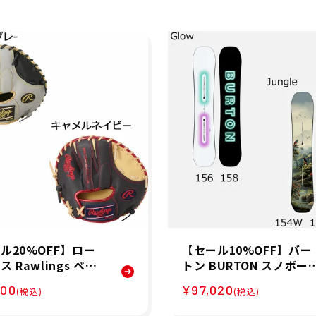
ル20%OFF】ロー
【セール10%OFF】バー
 Rawlings ベー
トン BURTON スノボー
ル 野球 ソフトボー
スノボ スノーボード 板 
200
¥97,020
(税込)
(税込)
ラブ ミット グローブ
ustom キャンバー オー
ニング 硬式 ゲーマ
マウンテン 106881 メン