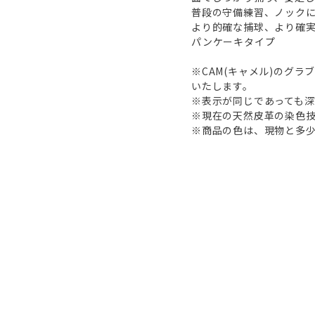
普段の守備練習、ノック
より的確な捕球、より確
パンケーキタイプ
※CAM(キャメル)のグ
いたします。
※表示が同じであっても
※現在の天然皮革の染色
※商品の色は、現物と多