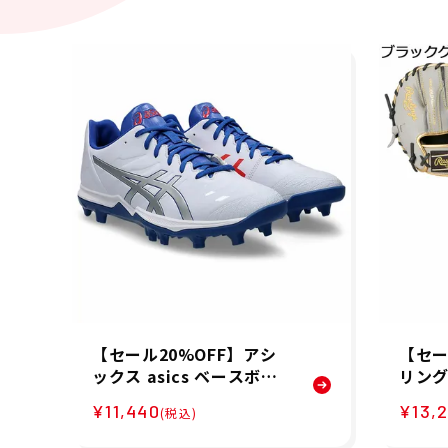
【セール20%OFF】アシ
【セー
ックス asics ベースボー
リングス
ル 野球 ソフトボール ポイ
スボー
¥11,440
¥13,
(税込)
ントスパイク ゴールドス
ル グ
テージ ファング GOLDST
トレー