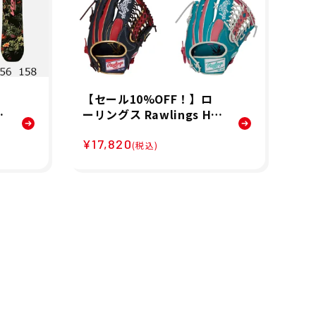
【セール10%OFF！】ロ
【
ーリングス Rawlings HY
ンズ
C
PER TECH COLOR SYNC
O-
¥17,820
¥2
ル
Y719 外野手用 野球 グラ
ー
(税込)
ブ 軟式 GR6HTCY719 26
ト
SP
51