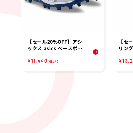
【セール20%OFF】アシ
【セー
ックス asics ベースボー
リングス
ル 野球 ソフトボール ポイ
スボー
¥11,440
¥13,
ントスパイク ゴールドス
ル グ
(税込)
テージ ファング GOLDST
トレー
AGE FANG 1121A067-106
ートレ
メンズ 男性 25FA 秋冬
RAIN
レディ
25SP