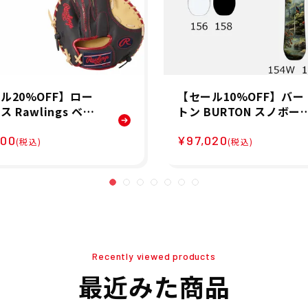
ル20%OFF】ロー
【セール10%OFF】バー
 Rawlings ベー
トン BURTON スノボー
ル 野球 ソフトボー
スノボ スノーボード 板 
200
¥97,020
ラブ ミット グローブ
ustom キャンバー オー
(税込)
(税込)
ニング 硬式 ゲーマ
マウンテン 106881 メン
ーニング GAMER T
ズ 男性 25-26
ING GH5GT2 メンズ
ース ユニセックス
 春夏
Recently viewed products
最近みた商品