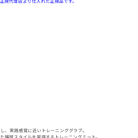
本正規代理店より仕入れた正規品です。
ジし、実践感覚に近いトレーニンググラブ。
した捕球スタイルを習得するトレーニングミット。