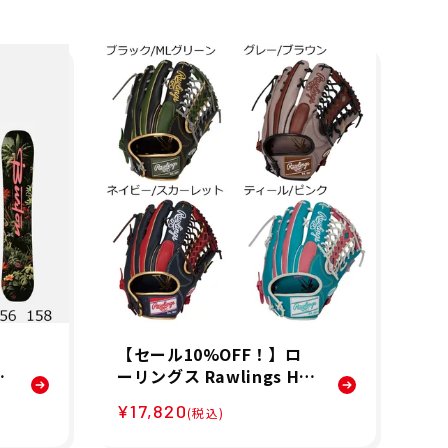
【セール10%OFF！】ロ
【
ーリングス Rawlings HY
ンズ
C
PER TECH COLOR SYNC
O-
¥17,820
¥2
(税込)
ル
Y719 外野手用 野球 グラ
ー
ブ 軟式 GR6HTCY719 26
ト