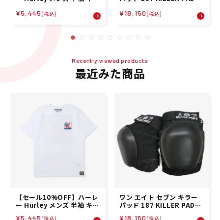
ス・ヘリング ドルフィンラ
スケボー スケートボード プ
¥5,445
¥18,150
イド ショートスリーブ Tシ
ロテクター ニー パッド 膝 P
(税込)
(税込)
ャツ MTS11979
RO KNEE PADS 01210670
00301
Recently viewed products
最近みた商品
【セール10%OFF】ハーレ
ワン エイト セブン キラー
ー Hurley メンズ 半袖 キー
パッド 187 KILLER PADS
ス・ヘリング ドルフィンラ
スケボー スケートボード プ
¥5,445
¥18,150
(税込)
(税込)