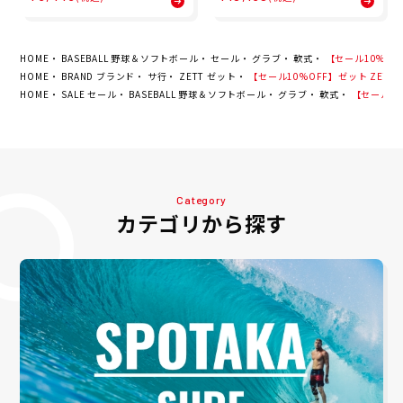
イド ショートスリーブ Tシ
ロテクター ニー パッド 膝 P
ャツ MTS11979
RO KNEE PADS 01210670
00301
HOME
BASEBALL 野球＆ソフトボール
セール
グラブ
軟式
【セール10%OFF
HOME
BRAND ブランド
サ行
ZETT ゼット
【セール10%OFF】ゼット ZETT 
HOME
SALE セール
BASEBALL 野球＆ソフトボール
グラブ
軟式
【セール10%
Category
カテゴリから探す