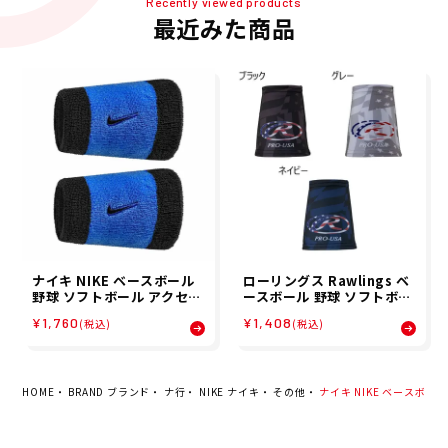
Recently viewed products
最近みた商品
ナイキ NIKE ベースボール
ローリングス Rawlings ベ
野球 ソフトボール アクセサ
ースボール 野球 ソフトボー
リー スウッシュ クラシック
ル アクセサリー USカモ リ
¥1,760
¥1,408
(税込)
(税込)
ダブルワイド リストバンド
ストバンド 2枚組 AAW15S
２P BN4000-464 メンズ
02 メンズ レディース ユニ
レディース ユニセックス 25
セックス 25SP 春夏
FA 秋冬
HOME
BRAND ブランド
ナ行
NIKE ナイキ
その他
ナイキ NIKE ベースボール