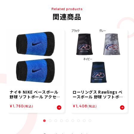
Related products
関連商品
ナイキ NIKE ベースボール
ローリングス Rawlings ベ
野球 ソフトボール アクセサ
ースボール 野球 ソフトボー
リー スウッシュ クラシック
ル アクセサリー USカモ リ
¥1,760
¥1,408
ダブルワイド リストバンド
ストバンド 2枚組 AAW15S
(税込)
(税込)
２P BN4000-464 メンズ
02 メンズ レディース ユニ
レディース ユニセックス 25
セックス 25SP 春夏
FA 秋冬