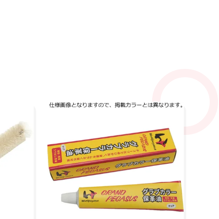
ワ
P
野
¥3
ミ