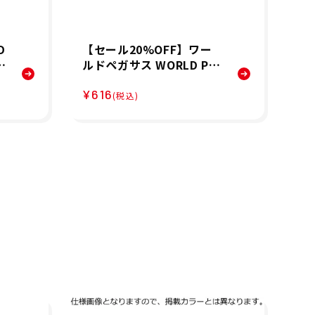
別
用
O
D
【セール20%OFF】ワー
ス
ルドペガサス WORLD PE
冬
落
GASUS ベースボール 野球
¥616
ソフトボール カラーグラ
(税込)
ブ 保革油 WEOGPC