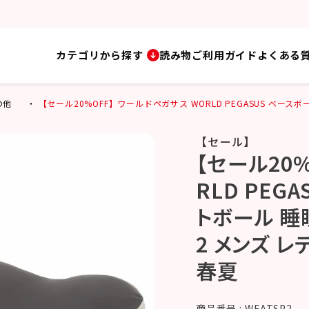
カテゴリから探す
読み物
ご利用ガイド
よくある
の他
【セール20%OFF】ワールドペガサス WORLD PEGASUS ベースボ
【セール】
【セール20
RLD PEG
トボール 睡
2 メンズ レ
春夏
商品番号
WEATSP2