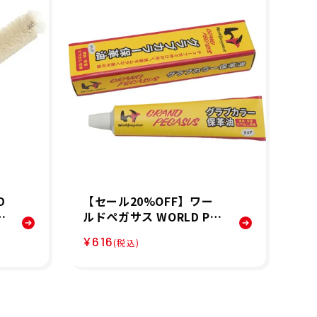
ワ
P
野
¥3
ミ
別
用
O
D
【セール20%OFF】ワー
ス
ルドペガサス WORLD PE
冬
落
GASUS ベースボール 野球
¥616
(税込)
ソフトボール カラーグラ
ブ 保革油 WEOGPC