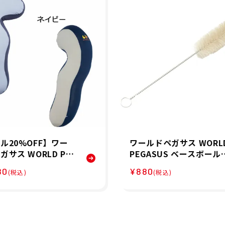
ル20%OFF】ワー
ワールドペガサス WORL
ガサス WORLD PE
PEGASUS ベースボール
US 抱き枕 枕 アスリ
野球 ソフトボール ガツ
80
¥880
(税込)
(税込)
ィピロー WEABP9
ち グラブインナーブラシ
ント 誕生日 父の日
WEAGOBS5
ート 睡眠サポート