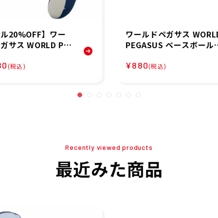
ル20%OFF】ワー
ワールドペガサス WORL
ガサス WORLD PE
PEGASUS ベースボール
US 抱き枕 枕 アスリ
野球 ソフトボール ガツ
80
¥880
ィピロー WEABP9
ち グラブインナーブラシ
(税込)
(税込)
ント 誕生日 父の日
WEAGOBS5
ート 睡眠サポート
Recently viewed products
最近みた商品