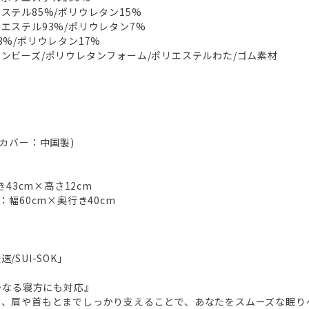
ステル85%/ポリウレタン15%
エステル93%/ポリウレタン7%
%/ポリウレタン17%
ンビーズ/ポリウレタンフォーム/ポリエステルわた/ゴム素材
カバー：中国製)
き43cm×高さ12cm
：幅60cm×奥行き40cm
SUI-SOK」
いかなる寝方にも対応』
し、肩や首もとまでしっかり支えることで、あなたをスムーズな眠り