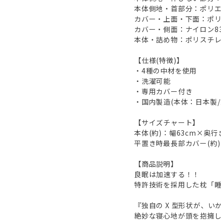
本体側地・首部分：ポリエ
カバー・上面・下面：ポリ
カバー・側面：ナイロン83
本体・詰め物：ポリスチレ
【仕様(特徴)】
・4種の中材を使用
・洗濯可能
・専用カバー付き
・国内製造(本体：日本製/
【サイズチャート】
本体(約)：幅63cm×奥行
平置き時最長部カバー(約)
【商品説明】
良眠は加速する！！
特許技術を採用した枕「睡速/
『独自の X 型形状が、
絶妙な寝心地が頭を抱擁