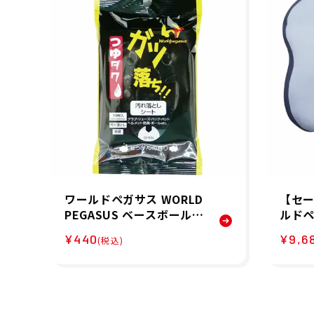
ワールドペガサス WORLD
【セー
PEGASUS ベースボール
ルドペ
野球 ソフトボール アクセ
GAS
¥440
¥9,6
(税込)
サリー ガツ落ちシート W
ートデ
EO4GOCS メンズ レディ
プレゼ
ース ユニセックス 25SU
アスリ
春夏