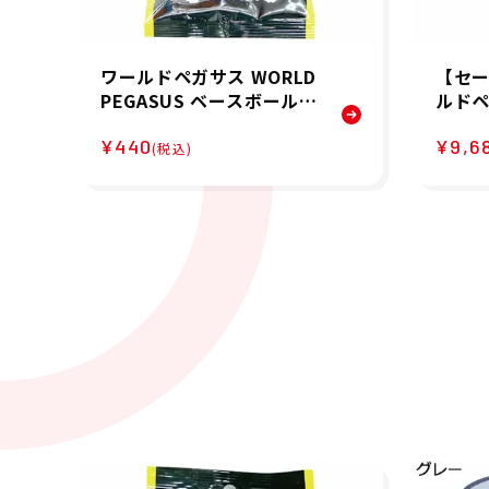
ワールドペガサス WORLD
【セー
PEGASUS ベースボール
ルドペ
野球 ソフトボール アクセ
GAS
¥440
¥9,6
サリー ガツ落ちシート W
ートデ
(税込)
EO4GOCS メンズ レディ
プレゼ
ース ユニセックス 25SU
アスリ
春夏