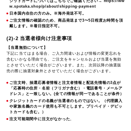
ジットカードについてはこちらでご確認ください→
https://ww
w.spotaka.shop/p/about/shipping-payment
日本国内在住の方のみ。※海外発送不可。
ご注文情報の確認のため、商品発送まで3〜5日程度お時間を頂
戴します。※着日指定不可。
(2)-2 当選者様向け注意事項
【当選無効について】
下記に当てはまる場合、ご入力間違いおよび情報の変更忘れを
含むいかなる理由でも、ご注文をキャンセルおよび当選を無効
とさせていただく場合がございます。また、次回以降の抽選販
売の際に抽選対象外とさせていただく場合がございます。
ご注文時、抽選応募者情報と注文者情報と配送先情報の3点が
「応募時の住所・名前（フリガナ含む）・電話番号・メールア
ドレス」と一致しない。(全ての情報が同一であることが条件）
クレジットカードの名義が当選者のものではない。（代理購入
や家族名義のカード使用も不可とします。プリペイド・デビッ
トカードも含む。）
注文可能期間中に注文がなかった
。