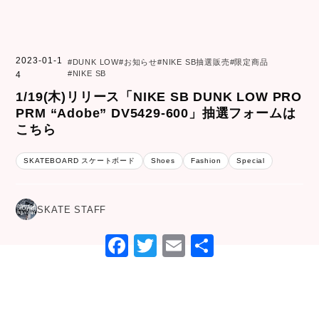
2023-01-1
DUNK LOW
お知らせ
NIKE SB抽選販売
限定商品
NIKE SB
4
1/19(木)リリース「NIKE SB DUNK LOW PRO
PRM “Adobe” DV5429-600」抽選フォームは
こちら
SKATEBOARD スケートボード
Shoes
Fashion
Special
SKATE STAFF
F
T
E
共
a
wi
m
有
c
tt
ai
e
er
l