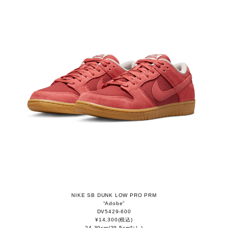
b
o
o
k
NIKE SB DUNK LOW PRO PRM
“Adobe”
DV5429-600
¥14,300(税込)
24-30cm(29.5cmなし)