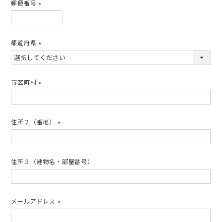
郵便番号
(必
須)
都道府県
(必
須)
市区町村
(必
須)
住所２（番地）
(必
須)
住所３（建物名・部屋番号）
メールアドレス
(必
須)