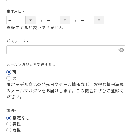
生年月日
(必
須)
※設定すると変更できません
パスワード
(必
須)
メールマガジンを受信する
(必
可
須)
否
限定モデル商品の発売日やセール情報など、お得な情報満載
のメールマガジンをお届けします。この機会にぜひご登録く
ださい。
性別
(必
指定なし
須)
男性
女性