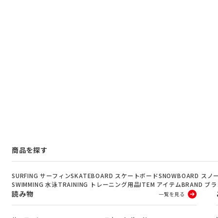
商品を探す
SURFING サーフィン
SKATEBOARD スケートボード
SNOWBOARD ス
SWIMMING 水泳
TRAINING トレーニング用品
ITEM アイテム
BRAND ブ
読み物
一覧を見る