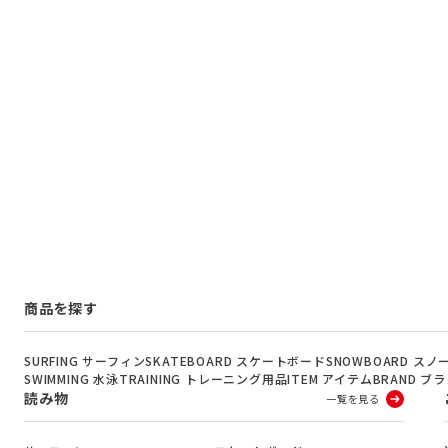
商品を探す
SURFING サーフィン
SKATEBOARD スケートボード
SNOWBOARD ス
SWIMMING 水泳
TRAINING トレーニング用品
ITEM アイテム
BRAND ブ
読み物
一覧を見る