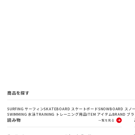
商品を探す
SURFING サーフィン
SKATEBOARD スケートボード
SNOWBOARD ス
SWIMMING 水泳
TRAINING トレーニング用品
ITEM アイテム
BRAND ブ
読み物
一覧を見る