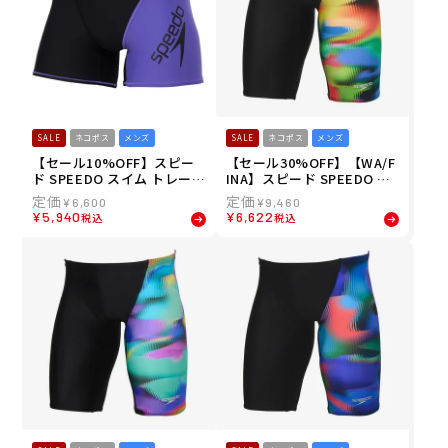
SALE
ネコポス
メンズ
SALE
ネコポス
メンズ
【セール10%OFF】スピー
【セール30%OFF】【WA/F
ド SPEEDO スイム トレーニ
INA】スピード SPEEDO ス
ング 競泳 水着 パネル フリ
イム 競泳 水着 フレックス
¥
6,600
¥
9,460
ージリー ターンズ ハーフ ボ
シグマ カイ ジャマー 3 FLE
¥
5,940
¥
6,622
税込
税込
ックス Panel Freasily Tur
X Σχ Jammer3 SC62550F-
nS Half Box ST52303-KV
MT メンズ 男性 25S2 秋冬
メンズ 男性 25S2 秋冬