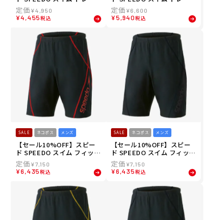
ング 競泳 水着 ゼブラ スタ
ング 競泳 水着 パネル フリ
¥
4,950
¥
6,600
ック ターンズ ボックス Zeb
ージリー ターンズ ハーフ ボ
¥
4,455
¥
5,940
税込
税込
ra Stack TurnS Box ST524
ックス Panel Freasily Tur
10-KB メンズ 男性 24S1 春
nS Half Box ST52303-KW
夏
メンズ 男性 24S1 春夏
SALE
ネコポス
メンズ
SALE
ネコポス
メンズ
【セール10%OFF】スピー
【セール10%OFF】スピー
ド SPEEDO スイム フィット
ド SPEEDO スイム フィット
ネス 水着 ビッグ ライナー
ネス 水着 ビッグ ライナー
¥
7,150
¥
7,150
ルーズ ジャマー Big Liner L
ルーズ ジャマー Big Liner L
¥
6,435
¥
6,435
税込
税込
oose Jammer SF62360-RE
oose Jammer SF62360-K
メンズ 男性 23S2 秋冬
メンズ 男性 23S2 秋冬