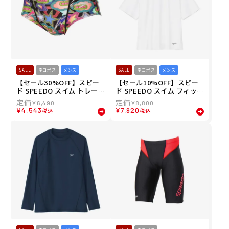
SALE
ネコポス
メンズ
SALE
ネコポス
メンズ
【セール30%OFF】スピー
【セール10%OFF】スピー
ド SPEEDO スイム トレーニ
ド SPEEDO スイム フィット
ング 競泳 水着 スパークリン
ネス 水着 ラッシュ ティー 6
¥
6,490
¥
8,800
グ ブーン ターンズ ショート
0 ディー Rush T 60D SF725
¥
4,543
¥
7,920
税込
税込
ボックス Sparkling Boom
80-W メンズ 男性 25S2 秋冬
TurnS Short Box ST42556
-MT メンズ 男性 25S2 秋冬