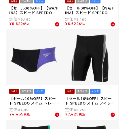
SALE
ネコポス
メンズ
SALE
ネコポス
メンズ
【セール30%OFF】【WA/F
【セール30%OFF】【WA/F
INA】スピード SPEEDO ス
INA】スピード SPEEDO ス
イム 競泳 水着 フレックス
イム 競泳 水着 フレックス
¥
9,460
¥
9,460
シグマ カイ ジャマー 3 FLE
シグマ カイ ジャマー 3 FLE
¥
6,622
¥
6,622
税込
税込
X Σχ Jammer3 SC62550F-
X Σχ Jammer3 SC62550F-
GR メンズ 男性 25S2 秋冬
BL メンズ 男性 25S2 秋冬
SALE
ネコポス
メンズ
SALE
ネコポス
メンズ
【セール10%OFF】スピー
【セール10%OFF】スピー
ド SPEEDO スイム トレーニ
ド SPEEDO スイム フィット
ング 競泳 水着 ファン ピー
ネス 水着 フィール アップ
¥
4,950
¥
8,250
ス ターンズ ショート ボック
ルースン ジャマー Feel Up
¥
4,455
¥
7,425
税込
税込
ス Fun Piece TurnS Short
Loosen Jammer SF62560-
Box ST42303-KV メンズ 男
KV メンズ 男性 25S2 秋冬
性 25S2 秋冬