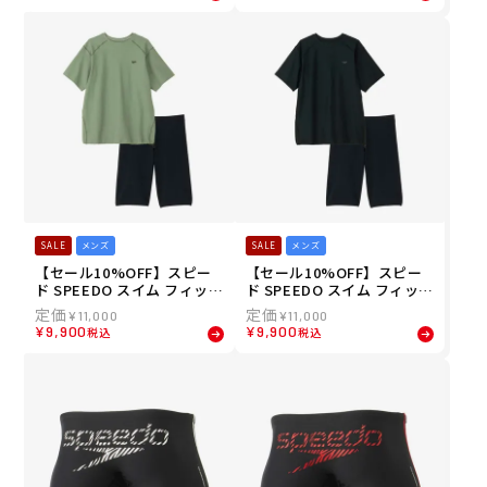
ス Fun Piece TurnS Short
250-N メンズ 男性 24S2 秋
Box ST42303-KG メンズ 男
冬
性 24S2 秋冬
SALE
メンズ
SALE
メンズ
【セール10%OFF】スピー
【セール10%OFF】スピー
ド SPEEDO スイム フィット
ド SPEEDO スイム フィット
ネス 水着 メンズ ジョーゲ
ネス 水着 メンズ ジョーゲ
¥
11,000
¥
11,000
MJG SF22455-SK メンズ 男
MJG SF22455-K メンズ 男
¥
9,900
¥
9,900
税込
税込
性 24S2 秋冬
性 24S2 秋冬