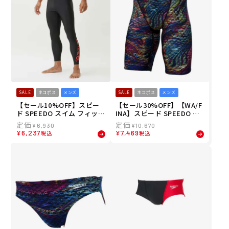
SALE
ネコポス
メンズ
SALE
ネコポス
メンズ
【セール10%OFF】スピー
【セール30%OFF】【WA/F
ド SPEEDO スイム フィット
INA】スピード SPEEDO ス
ネス 水着 ビッグ ライナー
イム 競泳 水着 フレックス
¥
6,930
¥
10,670
レギンス Big Liner Leggin
シグマ カイ ジャマー 3 FLE
¥
6,237
¥
7,469
税込
税込
gs SF82310-RE メンズ 男性
X Σχ Jammer III SC62520F
25S1 春夏
-MT メンズ 男性 25S1 春夏