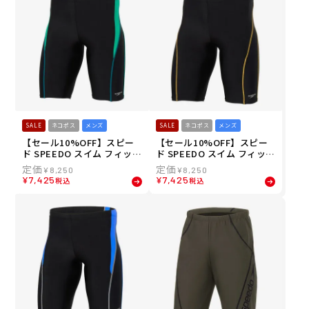
SALE
ネコポス
メンズ
SALE
ネコポス
メンズ
【セール10%OFF】スピー
【セール10%OFF】スピー
ド SPEEDO スイム フィット
ド SPEEDO スイム フィット
ネス 水着 フィール アップ
ネス 競泳 水着 フィール ア
¥
8,250
¥
8,250
ルースン ジャマー Feel Up
ップ ルースン ジャマー Fee
¥
7,425
¥
7,425
税込
税込
Loosen Jammer SF62560-
l Up Loosen Jammer SF6
KL メンズ 男性 25S2 秋冬
2560-KK メンズ 男性 25S2
秋冬