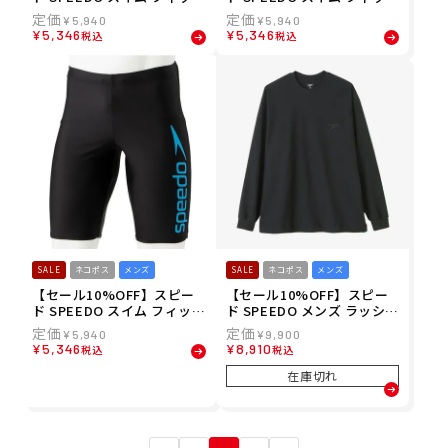
ネス 水着 ビッグ ライナー
ネス 水着 ビッグ ライナー
¥
5,940
¥
5,940
ジャマー Big Liner Jamme
ジャマー Big Liner Jamme
¥
5,346
¥
5,346
税込
税込
r SF62060-KV メンズ 男性 2
r SF62060-KR メンズ 男性 2
3S1 春夏
3S1 春夏
SALE
ネコポス
メンズ
SALE
ネコポス
メンズ
【セール10%OFF】スピー
【セール10%OFF】スピー
ド SPEEDO スイム フィット
ド SPEEDO メンズ ラッシュ
ネス 水着 ビッグ ライナー
コード ロングスリーブ ティ
¥
5,940
¥
9,900
ジャマー Big Liner Jamme
ー RUSH CORD L/S T スイ
¥
5,346
¥
8,910
税込
税込
r SF62060-KQ メンズ 男性 2
ム フィットネス 水着 SF723
3S1 春夏
81-K 26S2
在庫切れ