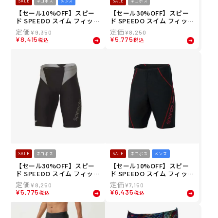
SALE
ネコポス
メンズ
SALE
ネコポス
【セール10%OFF】スピー
【セール30%OFF】スピー
ド SPEEDO スイム フィット
ド SPEEDO スイム フィット
ネス 水着 ロング スリーブ
ネス 水着 フレックス シグマ
¥
9,350
¥
8,250
ラッシュ ティー L/S Rush T
ニュー コンフォート ラップ
¥
8,415
¥
5,775
税込
税込
ee SF72302-NB メンズ 男性
ジャマー FLEX Σν Comfort
25S1 春夏
Lap Jammer SF62501-WM
メンズ 男性 25S1 春夏
SALE
ネコポス
SALE
ネコポス
メンズ
【セール30%OFF】スピー
【セール10%OFF】スピー
ド SPEEDO スイム フィット
ド SPEEDO スイム フィット
ネス 水着 フレックス シグマ
ネス 水着 ビッグ ライナー
¥
8,250
¥
7,150
ニュー コンフォート ラップ
ルーズ ジャマー Big Liner L
¥
5,775
¥
6,435
税込
税込
ジャマー FLEX Σν Comfort
oose Jammer SF62360-D
Lap Jammer SF62501-SV
R メンズ 男性 25S1 春夏
メンズ 男性 25S1 春夏