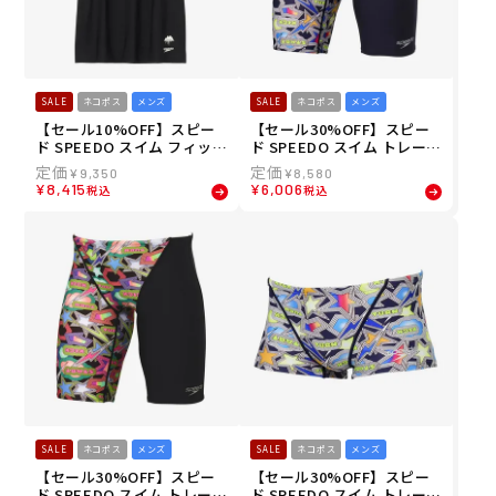
SALE
ネコポス
メンズ
SALE
ネコポス
メンズ
【セール10%OFF】スピー
【セール30%OFF】スピー
ド SPEEDO スイム フィット
ド SPEEDO スイム トレーニ
ネス 水着 モルガ ラッシュ
ング 競泳 水着 スパークリン
¥
9,350
¥
8,580
ティー MULGA Rush Tee S
グ ブーン ターンズ ジャマー
¥
8,415
¥
6,006
税込
税込
A32551MU-K メンズ 男性 2
Sparkling Boom TurnS Ja
5S2 秋冬
mmer ST62556-NB メンズ
男性 25S2 秋冬
SALE
ネコポス
メンズ
SALE
ネコポス
メンズ
【セール30%OFF】スピー
【セール30%OFF】スピー
ド SPEEDO スイム トレーニ
ド SPEEDO スイム トレーニ