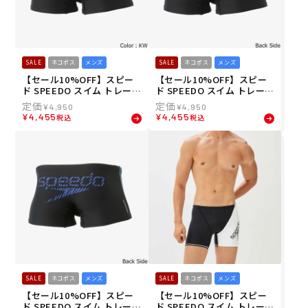
SALE
ネコポス
メンズ
SALE
ネコポス
メンズ
【セール10%OFF】スピー
【セール10%OFF】スピー
ド SPEEDO スイム トレーニ
ド SPEEDO スイム トレーニ
ング 競泳 水着 ゼブラ スタ
ング 競泳 水着 ゼブラ スタ
¥
4,950
¥
4,950
ック ターンズ ボックス Zeb
ック ターンズ ボックス Zeb
¥
4,455
¥
4,455
税込
税込
ra Stack TurnS Box ST524
ra Stack TurnS Box ST524
10-KW メンズ 男性 24S1 春
10-KR メンズ 男性 24S1 春
夏
夏
SALE
ネコポス
メンズ
SALE
ネコポス
メンズ
【セール10%OFF】スピー
【セール10%OFF】スピー
ド SPEEDO スイム トレーニ
ド SPEEDO スイム トレーニ