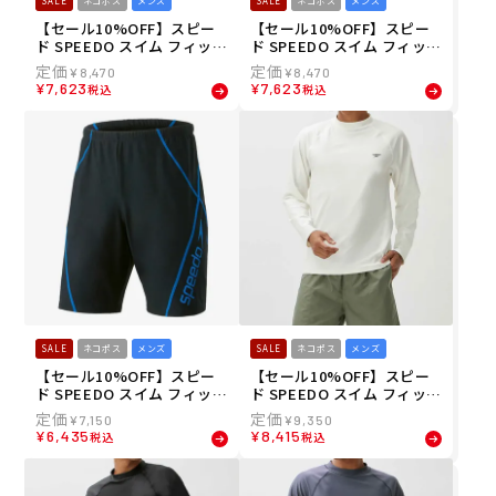
SALE
ネコポス
メンズ
SALE
ネコポス
メンズ
【セール10%OFF】スピー
【セール10%OFF】スピー
ド SPEEDO スイム フィット
ド SPEEDO スイム フィット
ネス 水着 ビッグ ライナー
ネス 水着 ビッグ ライナー
¥
8,470
¥
8,470
ルーズ ジャマー Big Liner L
ルーズ ジャマー Big Liner L
¥
7,623
¥
7,623
税込
税込
oose Jammer SF62360E-
oose Jammer SF62360E-
GD メンズ 男性 23S2 秋冬
BL メンズ 男性 23S2 秋冬
SALE
ネコポス
メンズ
SALE
ネコポス
メンズ
【セール10%OFF】スピー
【セール10%OFF】スピー
ド SPEEDO スイム フィット
ド SPEEDO スイム フィット
ネス 水着 ビッグ ライナー
ネス 水着 ロング スリーブ
¥
7,150
¥
9,350
ルーズ ジャマー Big Liner L
ラッシュ ティー L/S Rush T
¥
6,435
¥
8,415
税込
税込
oose Jammer SF62360-BL
ee SF72302-W メンズ 男性
メンズ 男性 23S2 秋冬
23S1 春夏