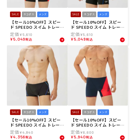
SALE
ネコポス
メンズ
SALE
ネコポス
メンズ
【セール10%OFF】スピー
【セール10%OFF】スピー
ド SPEEDO スイム トレーニ
ド SPEEDO スイム トレーニ
ング 競泳 水着 プッシュ ア
ング 競泳 水着 プッシュ ア
¥
5,610
¥
5,610
ップ ターンズ ハーフ ボック
ップ ターンズ ハーフ ボック
¥
5,049
¥
5,049
税込
税込
ス Push Up TurnS Half Bo
ス Push Up TurnS Half Bo
x ST52302-RE メンズ 男性
x ST52302-BL メンズ 男性
23S1 春夏
23S1 春夏
SALE
ネコポス
メンズ
SALE
ネコポス
メンズ
【セール10%OFF】スピー
【セール10%OFF】スピー
ド SPEEDO スイム トレーニ
ド SPEEDO スイム トレーニ
ング 競泳 水着 プッシュ ア
ング 競泳 水着 パネル フリ
¥
4,840
¥
6,600
ップ ターンズ ボックス Pus
ージリー ターンズ ハーフ ボ
¥
4,356
¥
5,940
税込
税込
h Up TurnS Box ST52301-
ックス Panel Freasily Tur