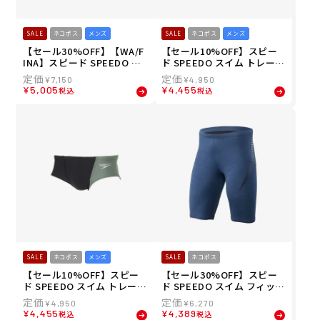
SALE
ネコポス
メンズ
SALE
ネコポス
メンズ
【セール30%OFF】【WA/F
【セール10%OFF】スピー
INA】スピード SPEEDO ス
ド SPEEDO スイム トレーニ
イム 競泳 水着 フレックス
ング 競泳 水着 ファン ピー
¥
7,150
¥
4,950
シグマ カイ ショート ブーン
ス ターンズ ショート ボック
¥
5,005
¥
4,455
税込
税込
FLEX Σχ Short Boom SC42
ス Fun Piece TurnS Short
520F-MT メンズ 男性 25S1
Box ST42303-KR メンズ 男
春夏
性 24S2 秋冬
SALE
ネコポス
メンズ
SALE
ネコポス
【セール10%OFF】スピー
【セール30%OFF】スピー
ド SPEEDO スイム トレーニ
ド SPEEDO スイム フィット
ング 競泳 水着 ファン ピー
ネス 水着 ディアゴナ ジャマ
¥
4,950
¥
6,270
ス ターンズ ショート ボック
ー Diagona Jammer SF62
¥
4,455
¥
4,389
税込
税込