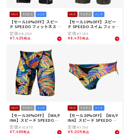
SALE
ネコポス
メンズ
SALE
ネコポス
メンズ
【セール10%OFF】スピー
【セール10%OFF】スピー
ド SPEEDO フィットネス ス
ド SPEEDO スイム フィット
イム 水着 フィール アップ
ネス 水着 ビッグ ライナー
¥
8,250
¥
7,150
ルースン ジャマー Feel Up
ルーズ ジャマー Big Liner L
¥
7,425
¥
6,435
税込
税込
Loosen Jammer SF62560-
oose Jammer SF62360-D
KB メンズ 男性 25S2 秋冬
K メンズ 男性 25S2 秋冬
SALE
ネコポス
メンズ
SALE
ネコポス
メンズ
【セール30%OFF】【WA/F
【セール30%OFF】【WA/F
INA】スピード SPEEDO ス
INA】スピード SPEEDO ス
イム 競泳 水着 フレックス
イム 競泳 水着 フレックス
¥
10,670
¥
7,150
シグマ カイ ジャマー 3 FLE
シグマ カイ ショート ブーン
¥
7,469
¥
5,005
税込
税込