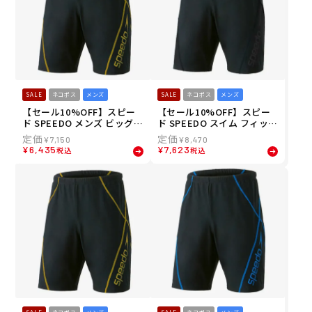
SALE
ネコポス
メンズ
SALE
ネコポス
メンズ
【セール10%OFF】スピー
【セール10%OFF】スピー
ド SPEEDO メンズ ビッグ
ド SPEEDO スイム フィット
ライナー ルーズ ジャマー Bi
ネス 水着 ビッグ ライナー
¥
7,150
¥
8,470
g Liner Loose Jammer ス
ルーズ ジャマー Big Liner L
¥
6,435
¥
7,623
税込
税込
イム フィットネス 水着 SF6
oose Jammer SF62360E-K
2360-GD 26S1
メンズ 男性 23S2 秋冬