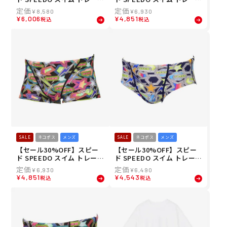
ング 競泳 水着 スパークリン
ング 競泳 水着 スパークリン
¥
8,580
¥
6,930
グ ブーン ターンズ ジャマー
グ ブーン ターンズ ボックス
¥
6,006
¥
4,851
税込
税込
Sparkling Boom TurnS Ja
Sparkling Boom TurnS Bo
mmer ST62556-MT メンズ
x ST52556-NB メンズ 男性
男性 25S2 秋冬
25S2 秋冬
SALE
ネコポス
メンズ
SALE
ネコポス
メンズ
【セール30%OFF】スピー
【セール30%OFF】スピー
ド SPEEDO スイム トレーニ
ド SPEEDO スイム トレーニ
ング 競泳 水着 スパークリン
ング 競泳 水着 スパークリン
¥
6,930
¥
6,490
グ ブーン ターンズ ボックス
グ ブーン ターンズ ショート
¥
4,851
¥
4,543
税込
税込
Sparkling Boom TurnS Bo
ボックス Sparkling Boom
x ST52556-MT メンズ 男性
TurnS Short Box ST42556
25S2 秋冬
-NB メンズ 男性 25S2 秋冬