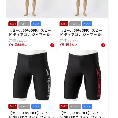
SALE
ネコポス
メンズ
SALE
ネコポス
メンズ
【セール30%OFF】スピー
【セール30%OFF】スピー
ド ディアゴナ ジャマー SF6
ド ディアゴナ ジャマー SF6
2250-K フィットネス スイム
2250E-K フィットネス スイ
¥
6,270
¥
7,370
ウェア 23S1 春夏 DIAGONA
ム ウェア 23S1 春夏 DIAGO
¥
4,389
¥
5,159
税込
税込
JAMMER SPEEDO メンズ
NA JAMMER SPEEDO メン
ズ
SALE
ネコポス
メンズ
SALE
ネコポス
メンズ
【セール10%OFF】スピー
【セール10%OFF】スピー
ド SPEEDO スイム フィット
ド SPEEDO スイム フィット