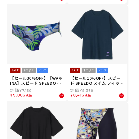
X Σχ Jammer 3 SC62551F-
FLEX Σχ Short Boom SC42
OR メンズ 男性 25S2 秋冬
551F-OR メンズ 男性 25S2
秋冬
SALE
ネコポス
メンズ
SALE
ネコポス
メンズ
【セール30%OFF】【WA/F
【セール10%OFF】スピー
INA】スピード SPEEDO ス
ド SPEEDO スイム フィット
イム 競泳 水着 フレックス
ネス 水着 モルガ ラッシュ
¥
7,150
¥
9,350
シグマ カイ ショート ブーン
ティー MULGA Rush Tee S
¥
5,005
¥
8,415
税込
税込
FLEX Σχ Short Boom SC42
A32551MU-TN メンズ 男性
551F-BL メンズ 男性 25S2
25S2 秋冬
秋冬