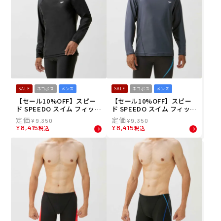
SALE
ネコポス
メンズ
SALE
ネコポス
メンズ
【セール10%OFF】スピー
【セール10%OFF】スピー
ド SPEEDO スイム フィット
ド SPEEDO スイム フィット
ネス 水着 ロング スリーブ
ネス 水着 ロング スリーブ
¥
9,350
¥
9,350
ラッシュ ティー L/S Rush T
ラッシュ ティー L/S Rush T
¥
8,415
¥
8,415
税込
税込
ee SF72302-K メンズ 男性
ee SF72302-CH メンズ 男性
23S1 春夏
23S1 春夏