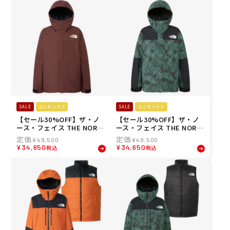
SALE
ユニセックス
SALE
ユニセックス
【セール30%OFF】ザ・ノ
【セール30%OFF】ザ・ノ
ース・フェイス THE NORT
ース・フェイス THE NORT
H FACE 25-26 ユニセックス
H FACE 25-26 ユニセックス
¥
49,500
¥
49,500
ウィンターパーク ジャケッ
ウィンターパーク ジャケッ
¥
34,650
¥
34,650
税込
税込
ト WinterPark Jacket スノ
ト WinterPark Jacket スノ
ーボード ジャケット NS625
ーボード ジャケット NS625
16-SQ
16-FF