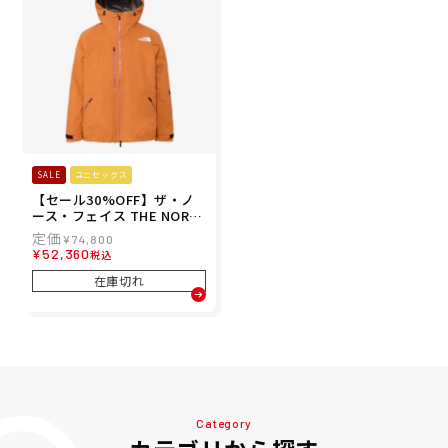
男の子 女の子 24-25
ズ 子ども 男の子 女の子 24-
25
SALE
ユニセックス
【セール30%OFF】ザ・ノ
ース・フェイス THE NORT
H FACE スノボー スノボ ス
¥
74,800
ノーボード ウェア ジャケッ
¥
52,360
税込
ト レイバック ビーシー ジャ
ケット LAYBACK BC Jacke
在庫切れ
t NS62510-YO メンズ レデ
ィース ユニセックス 25-26
Category