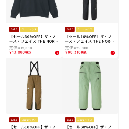
SALE
ユニセックス
SALE
ユニセックス
【セール30%OFF】ザ・ノ
【セール10%OFF】ザ・ノ
ース・フェイス THE NORT
ース・フェイス THE NORT
H FACE スノボー スノボ ス
H FACE スノボー スノボ ス
¥
19,800
¥
75,900
ノーボード ウェア スウェッ
ノーボード ウェア パンツ R
¥
13,860
¥
68,310
税込
税込
ト トレーナー レイバック ク
TG ゴアテックス パンツ RT
ルー LAYBACK Crew NT62
G GORE-TEX Pant NS6252
511-AG メンズ レディース
7-K メンズ レディース ユニ
ユニセックス 25-26
セックス 25-26
SALE
ユニセックス
SALE
ユニセックス
【セール10%OFF】ザ・ノ
【セール30%OFF】ザ・ノ