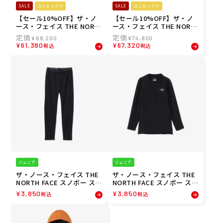
SALE
ユニセックス
SALE
ユニセックス
【セール10%OFF】ザ・ノ
【セール10%OFF】ザ・ノ
ース・フェイス THE NORT
ース・フェイス THE NORT
H FACE スノボー スノボ ス
H FACE スノボー スノボ ス
¥
68,200
¥
74,800
ノーボード ウェア ビブパン
ノーボード ウェア ジャケッ
¥
61,380
¥
67,320
税込
税込
ツ つなぎ レイバック ビーシ
ト レイバック ビーシー ジャ
ー ビブ LAYBACK BC Bib N
ケット LAYBACK BC Jacke
S62511-MR メンズ レディー
t NS62510-MR メンズ レデ
ス ユニセックス 25-26
ィース ユニセックス 25-26
ジュニア
ジュニア
ザ・ノース・フェイス THE
ザ・ノース・フェイス THE
NORTH FACE スノボー スノ
NORTH FACE スノボー スノ
ボ スノーボード ウェア イン
ボ スノーボード ウェア イン
¥
3,850
¥
3,850
税込
税込
ナーパンツ アンダーパンツ
ナーシャツ アンダーシャツ
ウォーム トラウザース TNF
ロング スリーブ ウォーム ク
WARM Trousers NUJ62341
ルー TNF L/S WARM Crew
-K ジュニア キッズ 子ども
NUJ62340-K ジュニア キッ