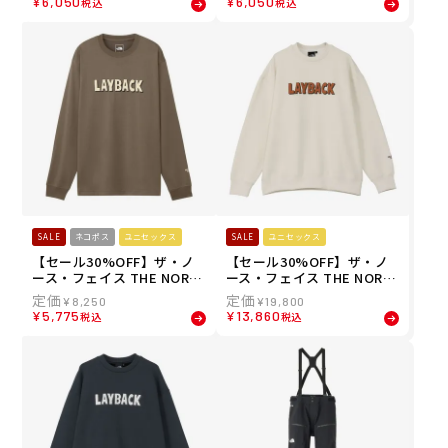
¥
6,050
¥
6,050
税込
税込
ムス インナー スパッツ レギ
ナーシャツ アンダーシャツ
ンス ホット トラウザース H
ロング スリーブ ホット クル
OT Trousers NUJ62543-K
ー L/S HOT Crew NUJ6254
ジュニア キッズ 子ども 男の
2-K ジュニア キッズ 子ども
子 女の子 25-26
男の子 女の子 25-26
SALE
ネコポス
ユニセックス
SALE
ユニセックス
【セール30%OFF】ザ・ノ
【セール30%OFF】ザ・ノ
ース・フェイス THE NORT
ース・フェイス THE NORT
H FACE スノボー スノボ ス
H FACE スノボー スノボ ス
¥
8,250
¥
19,800
ノーボード ウェア 長袖 Tシ
ノーボード ウェア スウェッ
¥
5,775
¥
13,860
税込
税込
ャツ ロンT レイバック ライ
ト トレーナー レイバック ク
ド ティー LAYBACK RIDE T
ルー LAYBACK Crew NT62
ee NT82410-T メンズ レデ
511-VW メンズ レディース
ィース ユニセックス 25-26
ユニセックス 25-26