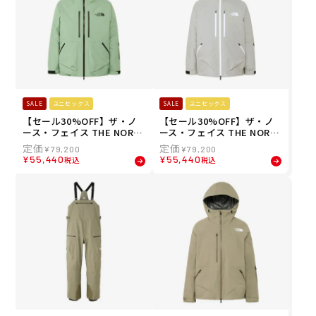
SALE
ユニセックス
SALE
ユニセックス
【セール30%OFF】ザ・ノ
【セール30%OFF】ザ・ノ
ース・フェイス THE NORT
ース・フェイス THE NORT
H FACE スノボー スノボ ス
H FACE スノボー スノボ ス
¥
79,200
¥
79,200
ノーボード ウェア ジャケッ
ノーボード ウェア ジャケッ
¥
55,440
¥
55,440
税込
税込
ト レイバック ライド ジャケ
ト レイバック ライド ジャケ
ット LAYBACK RIDE Jacke
ット LAYBACK RIDE Jacke
t NS62512-SE メンズ レデ
t NS62512-MG メンズ レデ
ィース ユニセックス 25-26
ィース ユニセックス 25-26