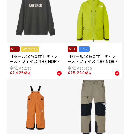
SALE
ユニセックス
SALE
メンズ
【セール10%OFF】ザ・ノ
【セール10%OFF】ザ・ノ
ース・フェイス THE NORT
ース・フェイス THE NORT
H FACE スノボー スノボ ス
H FACE スノボー スノボ ス
¥
8,250
¥
83,600
ノーボード ウェア 長袖 Tシ
ノーボード ウェア ジャケッ
¥
7,425
¥
75,240
税込
税込
ャツ ロンT レイバック ライ
ト RTG ゴアテックス ジャケ
ド ティー LAYBACK RIDE T
ット TNF RTG GORE-TEX J
ee NT82410-AG メンズ レ
acket NS62301-MA メンズ
ディース ユニセックス 25-2
男性 24-25
6