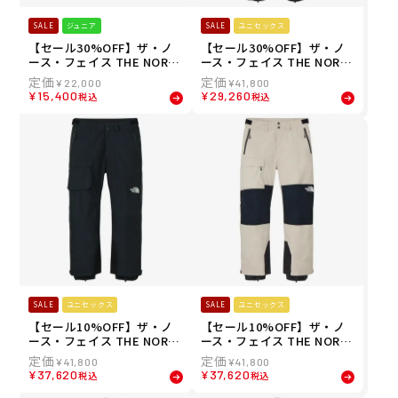
SALE
ジュニア
SALE
ユニセックス
【セール30%OFF】ザ・ノ
【セール30%OFF】ザ・ノ
ース・フェイス THE NORT
ース・フェイス THE NORT
H FACE 25-26 ジュニア トド
H FACE 25-26 ユニセックス
¥
22,000
¥
41,800
ラースノーインサレーショ
シュカブラ パンツ Shukabr
¥
15,400
¥
29,260
税込
税込
ンビブ T Snow Insulation
a Pant スノーボード パンツ
Bib スノーボード ビブパン
NS62517-MR
ツ つなぎ NST62506-YO
SALE
ユニセックス
SALE
ユニセックス
【セール10%OFF】ザ・ノ
【セール10%OFF】ザ・ノ
ース・フェイス THE NORT
ース・フェイス THE NORT
H FACE 25-26 ユニセックス
H FACE 25-26 ユニセックス
¥
41,800
¥
41,800
シュカブラ パンツ Shukabr
シュカブラ パンツ Shukabr
¥
37,620
¥
37,620
税込
税込
a Pant スノーボード パンツ
a Pant スノーボード パンツ
NS62517-K
NS62517-FI