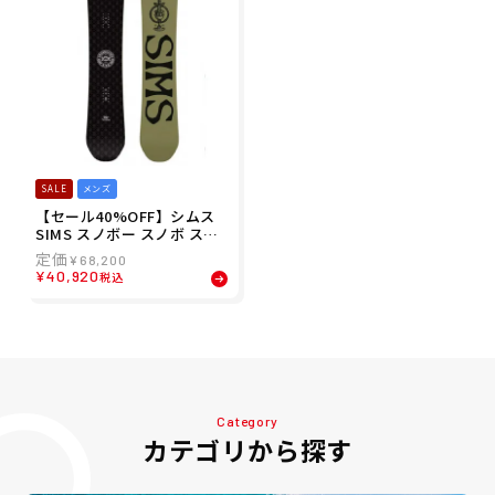
SALE
メンズ
【セール40%OFF】シムス
SIMS スノボー スノボ スノ
ーボード 板 キャンバー ツイ
¥
68,200
ン フリースタイル JOKER 2
¥
40,920
税込
5-26 メンズ 男性
Category
カテゴリから探す