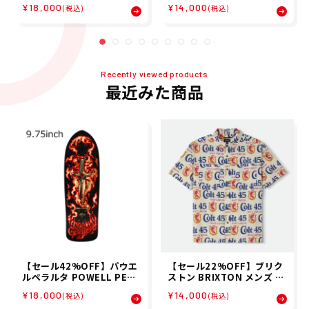
¥18,000
¥14,000
ド デッキ 板 LTD TOMMY
ON S/S WVN 01506 26SP
(税込)
(税込)
GURRERO 16 31210066
Recently viewed products
最近みた商品
【セール42%OFF】パウエ
【セール22%OFF】ブリク
ルペラルタ POWELL PERA
ストン BRIXTON メンズ 半
LTA スケボー スケートボー
袖シャツ COLT 45 X BRIXT
¥18,000
¥14,000
(税込)
(税込)
ド デッキ 板 LTD TOMMY
ON S/S WVN 01506 26SP