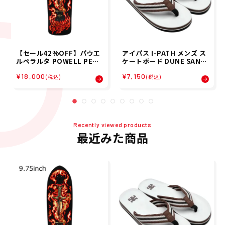
【セール42%OFF】パウエ
アイパス I-PATH メンズ ス
ルペラルタ POWELL PERA
ケートボード DUNE SAND
LTA スケボー スケートボー
AL SAND 320112623450
¥18,000
¥7,150
ド デッキ 板 LTD TOMMY
000 26SP
(税込)
(税込)
GURRERO 16 31210066
Recently viewed products
最近みた商品