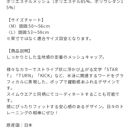
ポリエステルメッシュ（ポリエステル85%、ポリウレタン1
5%）
【サイズチャート】
〈M〉頭囲:50～56cm
〈L〉頭囲:53～59cm
※実寸ではなく適合サイズ目安となります。
【商品説明】
しっかりとした生地感の定番のメッシュキャップ。
様々なカラーでストライプ状に浮かび上がる文字「STAR
T」「TURN」「KICK」など、水泳に関連するワードをグラ
フィカルに表現した、ポップで躍動感あふれるデザインで
す。
スイムウエアと同柄にてコーディネートすることも可能で
す。
頭にぴったりフィットする安心感のあるデザイン。日々のト
レーニングの相棒にぜひ！
原産国：日本