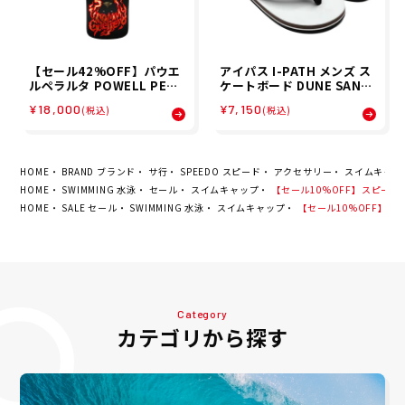
【セール42%OFF】パウエ
アイパス I-PATH メンズ ス
ルペラルタ POWELL PERA
ケートボード DUNE SAND
LTA スケボー スケートボー
AL SAND 320112623450
¥18,000
¥7,150
(税込)
(税込)
ド デッキ 板 LTD TOMMY
000 26SP
GURRERO 16 31210066
HOME
BRAND ブランド
サ行
SPEEDO スピード
アクセサリー
スイムキャッ
HOME
SWIMMING 水泳
セール
スイムキャップ
【セール10%OFF】スピード SP
HOME
SALE セール
SWIMMING 水泳
スイムキャップ
【セール10%OFF】スピー
Category
カテゴリから探す