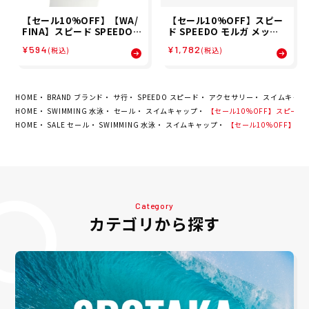
【セール10%OFF】【WA/
【セール10%OFF】スピー
FINA】スピード SPEEDO
ド SPEEDO モルガ メッシ
スイム キャップ ロゴ メッシ
ュ キャップ MULGA MESH
¥594
¥1,782
(税込)
(税込)
ュキャップ Logo Mesh Ca
CAP スイム キャップ SE12
p SE12050-BL メンズ レデ
651MU-KW
ィース ユニセックス
HOME
BRAND ブランド
サ行
SPEEDO スピード
アクセサリー
スイムキャッ
HOME
SWIMMING 水泳
セール
スイムキャップ
【セール10%OFF】スピード S
HOME
SALE セール
SWIMMING 水泳
スイムキャップ
【セール10%OFF】スピー
Category
カテゴリから探す