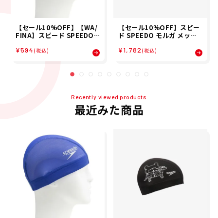
【セール10%OFF】【WA/
【セール10%OFF】スピー
FINA】スピード SPEEDO
ド SPEEDO モルガ メッシ
スイム キャップ ロゴ メッシ
ュ キャップ MULGA MESH
¥594
¥1,782
ュキャップ Logo Mesh Ca
CAP スイム キャップ SE12
(税込)
(税込)
p SE12050-BL メンズ レデ
651MU-KW
ィース ユニセックス
Recently viewed products
最近みた商品