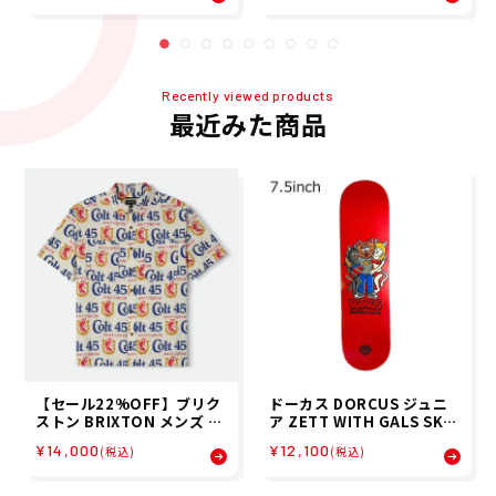
1
Recently viewed products
最近みた商品
【セール22%OFF】ブリク
ドーカス DORCUS ジュニ
ストン BRIXTON メンズ 半
ア ZETT WITH GALS SKA
袖シャツ COLT 45 X BRIXT
TE DECK 7.5 スケートボー
¥14,000
¥12,100
(税込)
(税込)
ON S/S WVN 01506 26SP
ド デッキ 17341T840072-
1