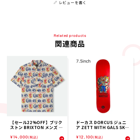
レビューを書く
Related products
関連商品
【セール22%OFF】ブリク
ドーカス DORCUS ジュニ
ストン BRIXTON メンズ 半
ア ZETT WITH GALS SKA
袖シャツ COLT 45 X BRIXT
TE DECK 7.5 スケートボー
¥14,000
¥12,100
ON S/S WVN 01506 26SP
ド デッキ 17341T840072-
(税込)
(税込)