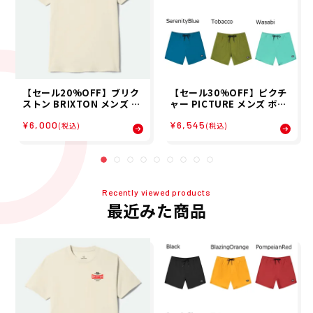
【セール20%OFF】ブリク
【セール30%OFF】ピクチ
ストン BRIXTON メンズ 半
ャー PICTURE メンズ ボー
袖 Tシャツ PINNACLE S/S
ドショーツ トランクス PIA
¥6,000
¥6,545
STD 17496 26SP
U 15 BRDS MBS0076 26S
(税込)
(税込)
P
Recently viewed products
最近みた商品