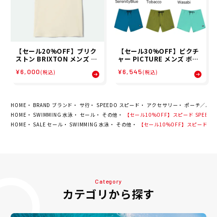
【セール20%OFF】ブリク
【セール30%OFF】ピクチ
ストン BRIXTON メンズ 半
ャー PICTURE メンズ ボー
袖 Tシャツ PINNACLE S/S
ドショーツ トランクス PIA
¥6,000
¥6,545
(税込)
(税込)
STD 17496 26SP
U 15 BRDS MBS0076 26S
P
HOME
BRAND ブランド
サ行
SPEEDO スピード
アクセサリー
ポーチ／バッ
HOME
SWIMMING 水泳
セール
その他
【セール10%OFF】スピード SPEEDO
HOME
SALE セール
SWIMMING 水泳
その他
【セール10%OFF】スピード SPE
Category
カテゴリから探す