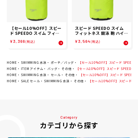
【セール10%OFF】スピー
スピード SPEEDO スイム
ド SPEEDO スイム フィッ
フィットネス 競泳 鞄 ハイド
トネス 競泳 鞄 バッグ ポー
ロ エアー ウォーター プルー
¥3,366
¥3,564
(税込)
(税込)
チ ハイドロ エアー ウォータ
フ ロール トップ 13 リット
ー プルーフ ロール トップ 8
ル Hydro Air Water Proo
リットル Hydro Air Wate
f Roll Top 13L SE22516-
r Proof Roll Top 8L SE22
FY メンズ レディース ユニ
515-FY
セックス
HOME
SWIMMING 水泳
ポーチ／バッグ
【セール10%OFF】スピード SPEEDO スイ
HOME
ITEM アイテム
バッグ
その他
【セール10%OFF】スピード SPEEDO スイム
HOME
SWIMMING 水泳
セール
その他
【セール10%OFF】スピード SPEEDO スイ
HOME
SALE セール
SWIMMING 水泳
その他
【セール10%OFF】スピード SPEED
Category
カテゴリから探す