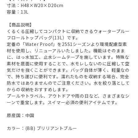
寸法：H48×W20×D20cm
容量：13L
【商品説明】
くるくる圧縮してコンパクトに収納できるウォータープルー
フロールトップバッグ(13L）です。
定番の「Water Proof」を25S1シーズンより環境配慮型素
材を使用し、リニューアルいたしました。機能はそのまま
に、はっ水加工、止水シームテープを施しています。特殊な
素材を底面に使用することで、水モレしないのに圧縮して空
気だけを抜くことができます。バッグ自体が薄く、軽量なの
で、持ち運びに便利です。濡れたものを収納する場合、完全
防水ではありませんのでご注意ください。水を絞り落として
からの収納をおすすめします。
プールやトラベル、アウトドアや雨の日など、さまざまなシ
ーンで重宝します。スイマー必須の便利アイテムです。
原産国：中国
カラー：(BB) ブリリアントブルー