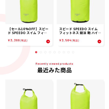
【セール10%OFF】スピー
スピード SPEEDO スイム
ド SPEEDO スイム フィッ
フィットネス 競泳 鞄 ハイド
トネス 競泳 鞄 バッグ ポー
ロ エアー ウォーター プルー
¥3,366
¥3,564
チ ハイドロ エアー ウォータ
フ ロール トップ 13 リット
(税込)
(税込)
ー プルーフ ロール トップ 8
ル Hydro Air Water Proo
リットル Hydro Air Wate
f Roll Top 13L SE22516-
r Proof Roll Top 8L SE22
FY メンズ レディース ユニ
515-FY
セックス
Recently viewed products
最近みた商品