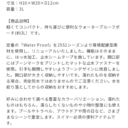
寸法：H10×W20×D12cm
容量：3L
【商品説明】
軽くてコンパクト、持ち運びに便利なウォータープルーフポ
ーチ(約3L）です。
定番の「Water Proof」を25S1シーズンより環境配慮型素
材を使用し、リニューアルいたしました。機能はそのまま
に、はっ水加工、止水シームテープを施しています。開口部
にはブーンマークをプリントしたマットな止水ファスナーを
使用。引手も開閉しやすいようブーンデザインに改良しまし
た。開口部が大きく収納しやすいです。濡れたものを収納す
る場合、完全防水ではありませんのでご注意ください。水を
絞り落としてからの収納をおすすめします。
好みに合わせて選べる豊富なカラーバリエーション。濡れた
ものはもちろん、濡らしたくないものや小物の整理にも使え
ます。プールやトラベル、アウトドアや雨の日など、さまざ
まなシーンで重宝します。スイマー必須の便利アイテムで
す。