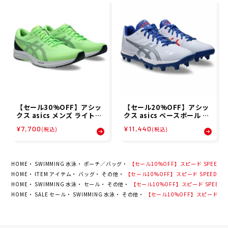
【セール30%OFF】アシッ
【セール20%OFF】アシッ
クス asics メンズ ライトレ
クス asics ベースボール 野
ーサー 6 LYTERACER 6 ラ
球 ソフトボール ポイントス
¥7,700
¥11,440
(税込)
(税込)
ンニング シューズ 1011B9
パイク ゴールドステージ フ
71-300 26SP
ァング GOLDSTAGE FANG
1121A067-106 メンズ 男
性 25FA 秋冬
HOME
SWIMMING 水泳
ポーチ／バッグ
【セール10%OFF】スピード SPEEDO ス
HOME
ITEM アイテム
バッグ
その他
【セール10%OFF】スピード SPEEDO スイ
HOME
SWIMMING 水泳
セール
その他
【セール10%OFF】スピード SPEEDO ス
HOME
SALE セール
SWIMMING 水泳
その他
【セール10%OFF】スピード SPEE