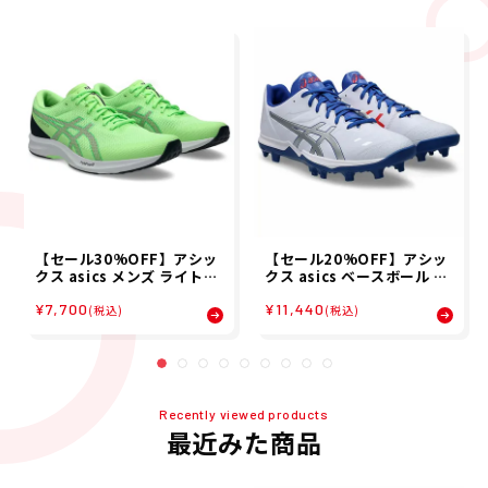
【セール30%OFF】アシッ
【セール20%OFF】アシッ
クス asics メンズ ライトレ
クス asics ベースボール 野
ーサー 6 LYTERACER 6 ラ
球 ソフトボール ポイントス
¥7,700
¥11,440
ンニング シューズ 1011B9
パイク ゴールドステージ フ
(税込)
(税込)
71-300 26SP
ァング GOLDSTAGE FANG
1121A067-106 メンズ 男
性 25FA 秋冬
Recently viewed products
最近みた商品