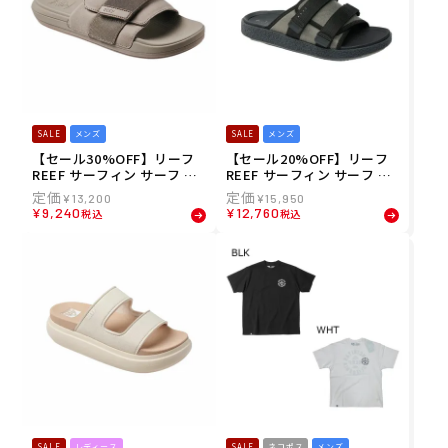
SALE
メンズ
SALE
メンズ
【セール30%OFF】リーフ
【セール20%OFF】リーフ
REEF サーフィン サーフ ス
REEF サーフィン サーフ ス
ポーツサンダル 靴 THE SOJ
ポーツサンダル 靴 MONTAU
¥
13,200
¥
15,950
OURN CJ4030-GRY メンズ
K CJ6723-OLBK メンズ 男
¥
9,240
¥
12,760
税込
税込
男性 24SU 春夏
性 25SP 春夏
SALE
レディース
SALE
ネコポス
メンズ