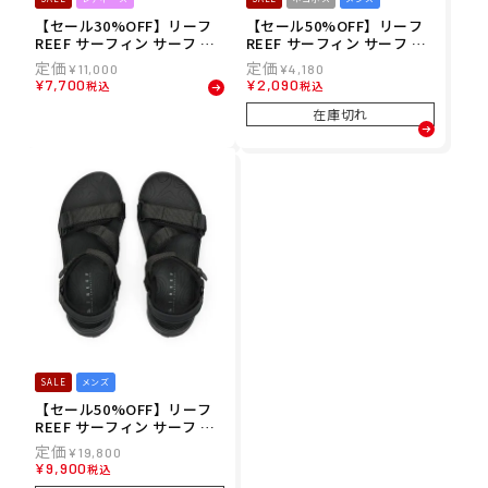
【セール30%OFF】リーフ
【セール50%OFF】リーフ
REEF サーフィン サーフ ス
REEF サーフィン サーフ ウ
ポーツサンダル 靴 CUSHIO
ェア 半袖 Tシャツ REEF EN
¥
11,000
¥
4,180
N BONDI 2 BAR CJ2686-W
CINITAS S/S TEE RFTEM2
¥
7,700
¥
2,090
税込
税込
HT レディース 女性 24SU
515 メンズ 男性 25SP 春夏
春夏
在庫切れ
SALE
メンズ
【セール50%OFF】リーフ
REEF サーフィン サーフ ス
ポーツサンダル 靴 CROSS-
¥
19,800
SHORE CJ6766-BLK メンズ
¥
9,900
税込
男性 25SP 春夏