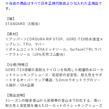
※当店の商品はすべて日本正規代理店より仕入れた正規品で
す。
【幅】
STANDARD（E相当）
【素材】
＜アッパー＞CORDURA RIP STOP、GORE-TEX防水透湿メ
ンブレン、TPU、ラバー
＜ボトムユニット＞EVAミッドソール、SurfaceCTRL ラバ
ーアウトソール（10％天然ゴム配合）
【仕様(特徴)】
GORE-TEX搭載の高耐久ナイロンを採用した軽量防水ローカ
ットトレッキングシューズ／前足部の安定性、耐久性をサポ
ートするオーバーラップ構造／5.0mmラギットラグのソー
ル設計／USA企画
【商品説明】
3シーズンの縦走登山から岩稜帯の登山まで対応する、高い
耐久性と安定感を備えたローカットのトレッキングシューズ