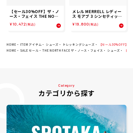
【セール30%OFF】ザ・ノ
メレル MERRELL レディー
ース・フェイス THE NORT
ス モアブ 3 シンセティック
H FACE ストレイタム ポー
ゴアテックス ワイド ワイズ
¥10,472
¥19,800
(税込)
(税込)
タ STRATUM PORTA スポ
MOAB 3 SYN GORE-TEX
ーツサンダル NF52552-GS
WIDE WIDTH トレッキング
26SS 春夏
シューズ J500644W 25FA
HOME
ITEM アイテム
シューズ
トレッキングシューズ
【セール30%OFF】ザ・
HOME
SALE セール
THE NORTH FACE ザ・ノース・フェイス
シューズ
【セー
Category
カテゴリから探す