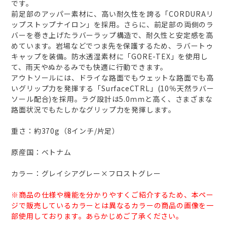
です。
前足部のアッパー素材に、高い耐久性を誇る「CORDURAリ
ップストップナイロン」を採用。さらに、前足部の両側のラ
バーを巻き上げたラバーラップ構造で、耐久性と安定感を高
めています。岩場などでつま先を保護するため、ラバートゥ
キャップを装備。防水透湿素材に「GORE-TEX」を使用し
て、雨天やぬかるみでも快適に行動できます。
アウトソールには、ドライな路面でもウェットな路面でも高
いグリップ力を発揮する「SurfaceCTRL」(10％天然ラバー
ソール配合)を採用。ラグ設計は5.0ｍｍと高く、さまざまな
路面状況でもたしかなグリップ力を発揮します。
重さ：約370g（8インチ/片足）
原産国：ベトナム
カラー：グレイシアグレー×フロストグレー
※商品の仕様や機能を分かりやすくご紹介するため、本ペー
ジで販売しているカラーとは異なるカラーの商品の画像を一
部使用しております。あらかじめご了承ください。