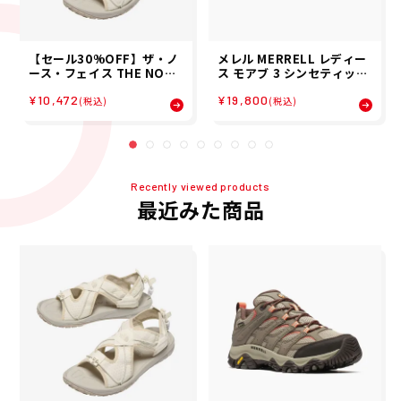
【セール30%OFF】ザ・ノ
メレル MERRELL レディー
ース・フェイス THE NORT
ス モアブ 3 シンセティック
H FACE ストレイタム ポー
ゴアテックス ワイド ワイズ
¥10,472
¥19,800
タ STRATUM PORTA スポ
MOAB 3 SYN GORE-TEX
(税込)
(税込)
ーツサンダル NF52552-GS
WIDE WIDTH トレッキング
26SS 春夏
シューズ J500644W 25FA
Recently viewed products
最近みた商品