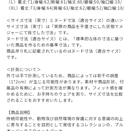
〈L〉着丈:71/身幅:62/肩幅:61/袖丈:60/裾幅:50/袖口幅:10/
〈XL〉着丈:73/身幅:64/肩幅:63/袖丈:62/裾幅:52/袖口幅:10/
＜サイズ寸法（実寸）とヌード寸法（適合サイズ）の違い＞
サイズ寸法（実寸）は「実際の商品を平置きにした状態でメ
ジャーにて採寸した寸法」です。
ヌード寸法（適合サイズ）とは、「標準的な体の寸法に基づ
いた商品を作るための基準寸法」です。
商品吊り札に記載されているのはヌード寸法（適合サイズ）
です。
＜計測について＞
外寸は手で計測しているため、商品によっては若干の誤差
（1?2cm）が生じる可能性があります。素材や商品形状、付
属品の有無によって計測方法が異なります。フィット感を確
かめるために、お手持ちのウェアを測り、サイズ寸法を比較
されることをおすすめいたします。
【商品説明】
持続可能性や、動物及び自然環境の保護に対する意識の向上
に寄与することを目的として発信するコレクションの、プル
オーバーのスウェットパーカ