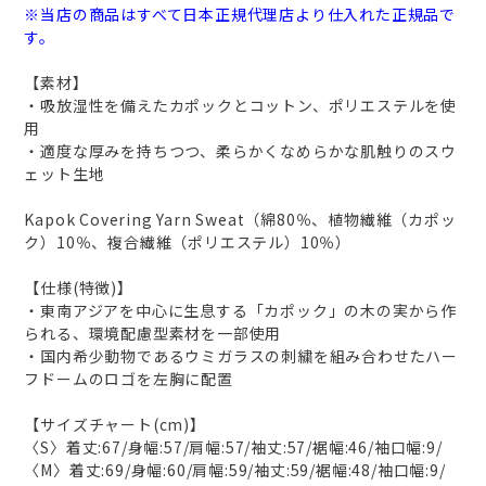
※当店の商品はすべて日本正規代理店より仕入れた正規品で
す。
【素材】
・吸放湿性を備えたカポックとコットン、ポリエステルを使
用
・適度な厚みを持ちつつ、柔らかくなめらかな肌触りのスウ
ェット生地
Kapok Covering Yarn Sweat（綿80％、植物繊維（カポッ
ク）10％、複合繊維（ポリエステル）10％）
【仕様(特徴)】
・東南アジアを中心に生息する「カポック」の木の実から作
られる、環境配慮型素材を一部使用
・国内希少動物であるウミガラスの刺繍を組み合わせたハー
フドームのロゴを左胸に配置
【サイズチャート(cm)】
〈S〉着丈:67/身幅:57/肩幅:57/袖丈:57/裾幅:46/袖口幅:9/
〈M〉着丈:69/身幅:60/肩幅:59/袖丈:59/裾幅:48/袖口幅:9/