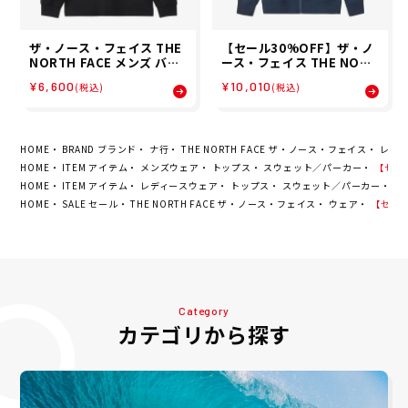
ザ・ノース・フェイス THE
【セール30%OFF】ザ・ノ
NORTH FACE メンズ バッ
ース・フェイス THE NORT
ク スクエア ロゴ ティー L/S
H FACE メンズ リアビュー
¥6,600
¥10,010
(税込)
(税込)
BACK SQUARE LOGO TE
フルジップ フーディ REAR
E 長袖 ロンT NT32442-K2
VIEW FULZIP HD NT1244
26SS 春夏
2-UU パーカー 26SS 春夏
HOME
BRAND ブランド
ナ行
THE NORTH FACE ザ・ノース・フェイス
レデ
HOME
ITEM アイテム
メンズウェア
トップス
スウェット／パーカー
【セール
HOME
ITEM アイテム
レディースウェア
トップス
スウェット／パーカー
【セ
HOME
SALE セール
THE NORTH FACE ザ・ノース・フェイス
ウェア
【セール3
Category
カテゴリから探す