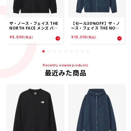
ザ・ノース・フェイス THE
【セール30%OFF】ザ・ノ
NORTH FACE メンズ バッ
ース・フェイス THE NORT
ク スクエア ロゴ ティー L/S
H FACE メンズ リアビュー
¥6,600
¥10,010
BACK SQUARE LOGO TE
フルジップ フーディ REAR
(税込)
(税込)
E 長袖 ロンT NT32442-K2
VIEW FULZIP HD NT1244
26SS 春夏
2-UU パーカー 26SS 春夏
Recently viewed products
最近みた商品