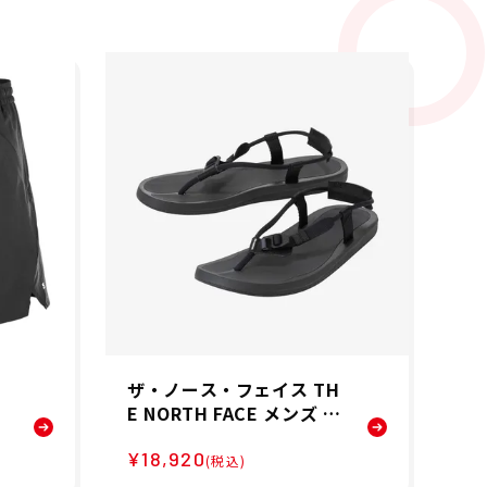
ザ・ノース・フェイス TH
ジ
O
E NORTH FACE メンズ T
ッ
パ
NF ランサンダル NF5260
き
¥18,920
¥7
4-KK 26SS
ニ
(税込)
20