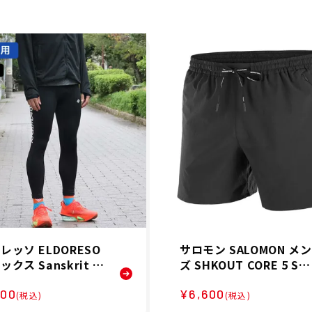
レッソ ELDORESO
サロモン SALOMON メン
クス Sanskrit L
ズ SHKOUT CORE 5 SH
Spats ランニング ロ
RTS ランニング ハーフ
200
¥6,600
ツ E2406225 25F
ンツ LC2450400 26FA
(税込)
(税込)