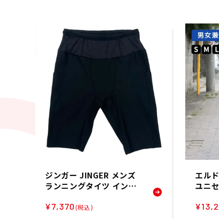
ジンガー JINGER メンズ
エルド
ランニングタイツ インナ
ユニセッ
ーパンツ JM-2042-BLK 2
ong 
¥7,370
¥13,
4FA 秋冬
ングパン
(税込)
A