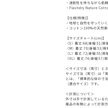
・速乾性を持ちながら肌触
・Flashdry Nature Co
【仕様(特徴)】
・地球と自然を守ってい
・コットン100%の天然
【サイズチャート(cm)】
〈S〉着丈:68/身幅:51/肩幅
〈M〉着丈:70/身幅:53/肩幅
〈L〉着丈:72/身幅:55/肩幅
〈XL〉着丈:74/身幅:57/肩
＜サイズ寸法（実寸）と
サイズ寸法（実寸）は「
とは、「標準的な体の寸
（適合サイズ）です。
＜計測について＞
外寸は手で計測しているた
属品の有無によって計測