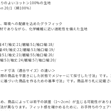
りのよいコットン100%の生地
tton 20/1（綿100％）
く、環境への配慮を込めたグラフィック
素材でありながら、化学繊維に近い速乾性を備えた生地
:47/袖丈:21/裾幅:51/袖口幅:18/
:49/袖丈:22/裾幅:53/袖口幅:19/
:51/袖丈:23/裾幅:55/袖口幅:20/
幅:53/袖丈:24/裾幅:57/袖口幅:20/
ヌード寸法（適合サイズ）の違い＞
実際の商品を平置きにした状態でメジャーにて採寸した寸法」です。
法に基づいた商品を作るための基準寸法」です。商品吊り札に記載さ
め、商品によっては若干の誤差（1～2cm）が生じる可能性があり
方法が異なります。フィット感を確かめるために、お手持ちのウェア