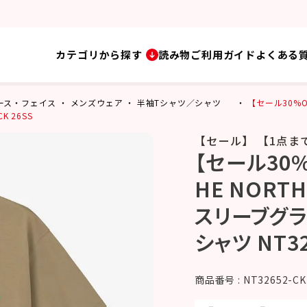
カテゴリから探す
読み物
ご利用ガイド
よくある
・ノース・フェイス
メンズウェア
半袖Tシャツ／シャツ
【セール30%O
 26SS
【セール】 【1点ま
【セール30%
HE NORT
スリーブグラ
シャツ NT32
商品番号
NT32652-CK