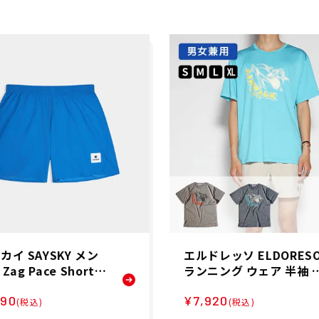
カイ SAYSKY メン
エルドレッソ ELDORES
 Zag Pace Shorts
ランニング ウェア 半袖 
ンニング ショートパ
シャツ Airwalk-2 Tee E
890
¥7,920
M40014C1063 26S
015315 メンズ レディー
(税込)
(税込)
ス ユニセックス 25SP 春