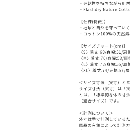
・速乾性を持ちながら肌触
・Flashdry Nature Co
【仕様(特徴)】
・地球と自然を守ってい
・コットン100%の天然
【サイズチャート(cm)】
〈S〉着丈:68/身幅:51/肩幅
〈M〉着丈:70/身幅:53/肩幅
〈L〉着丈:72/身幅:55/肩幅
〈XL〉着丈:74/身幅:57/肩
＜サイズ寸法（実寸）と
サイズ寸法（実寸）は「
とは、「標準的な体の寸
（適合サイズ）です。
＜計測について＞
外寸は手で計測しているた
属品の有無によって計測