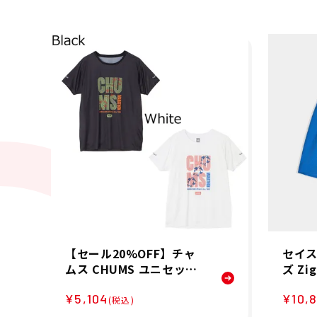
【セール20%OFF】チャ
セイス
ムス CHUMS ユニセック
ズ Zig
ス マラソンTシャツ 半袖
5 ラ
¥5,104
¥10,
CH01-2769 26SP
ンツ S
(税込)
P