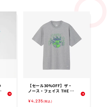
O
【セール30%OFF】ザ・
セ
T
ノース・フェイス THE N
ズ 
1
ORTH FACE ユニセックス
5
¥4,235
¥1
ショートスリーブグラウ
ンツ
(税込)
ンドフラワーティー 半袖
P