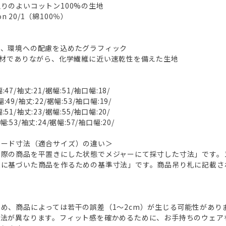
りのよいコットン100%の生地
tton 20/1（綿100％）
く、環境への配慮を込めたグラフィック
素材でありながら、化学繊維に近い速乾性を備えた生地
:47/袖丈:21/裾幅:51/袖口幅:18/
:49/袖丈:22/裾幅:53/袖口幅:19/
:51/袖丈:23/裾幅:55/袖口幅:20/
幅:53/袖丈:24/裾幅:57/袖口幅:20/
ヌード寸法（適合サイズ）の違い＞
実際の商品を平置きにした状態でメジャーにて採寸した寸法」です。
法に基づいた商品を作るための基準寸法」です。商品吊り札に記載さ
め、商品によっては若干の誤差（1～2cm）が生じる可能性があり
方法が異なります。フィット感を確かめるために、お手持ちのウェア