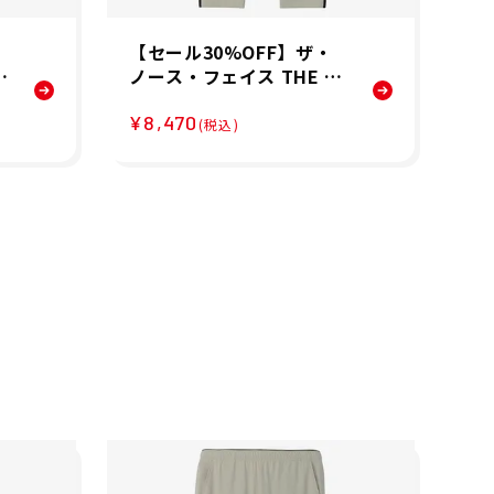
【セール30%OFF】ザ・
ザ
ィ
ノース・フェイス THE N
E 
ュ
ORTH FACE レディース
グ
¥8,470
¥1
a
フレキシブルロングパン
ト
(税込)
ツ NBW12582-CL 26SS
ボ
春夏
パン
PA
レ
25