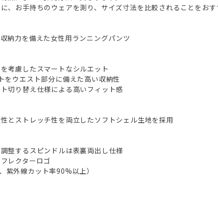
めに、お手持ちのウェアを測り、サイズ寸法を比較されることをおす
な収納力を備えた女性用ランニングパンツ
きを考慮したスマートなシルエット
トをウエスト部分に備えた高い収納性
スト切り替え仕様による高いフィット感
量性とストレッチ性を両立したソフトシェル生地を採用
を調整するスピンドルは表裏両出し仕様
リフレクターロゴ
0+、紫外線カット率90%以上）