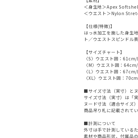
【素材】
＜身生地＞Apex Softsh
＜ウエスト＞Nylon Stre
【仕様(特徴)】
はっ水加工を施した身生
ト／ウエストスピンドル
【サイズチャート】
〈S〉ウエスト囲：61cm/
〈M〉ウエスト囲：64cm/
〈L〉ウエスト囲：67cm/
〈XL〉ウエスト囲：70cm
■サイズ寸法（実寸）と
サイズ寸法（実寸）は「
ヌード寸法（適合サイズ
商品吊り札に記載されて
■計測について
外寸は手で計測しているた
素材や商品形状、付属品