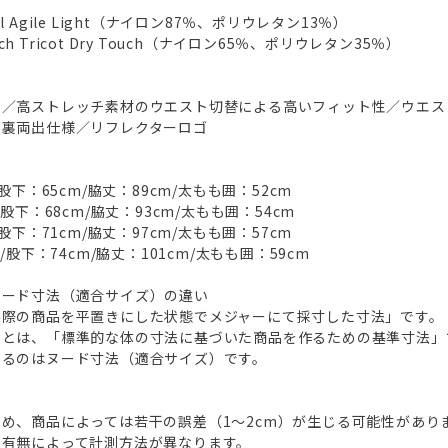
ell Agile Light（ナイロン87％、ポリウレタン13％）
tch Tricot Dry Touch（ナイロン65％、ポリウレタン35％）
地／高ストレッチ素材のウエスト切替による高いフィット性／ウエス
表裏両出仕様／リフレクターロゴ
股下：65cm/脇丈：89cm/太もも囲：52cm
股下：68cm/脇丈：93cm/太もも囲：54cm
股下：71cm/脇丈：97cm/太もも囲：57cm
/股下：74cm/脇丈：101cm/太もも囲：59cm
ヌード寸法（適合サイズ）の違い
実際の商品を平置きにした状態でメジャーにて採寸した寸法」です。
）とは、「標準的な体の寸法に基づいた商品を作るための基準寸法」
いるのはヌード寸法（適合サイズ）です。
め、商品によっては若干の誤差（1～2cm）が生じる可能性があり
の有無によって計測方法が異なります。