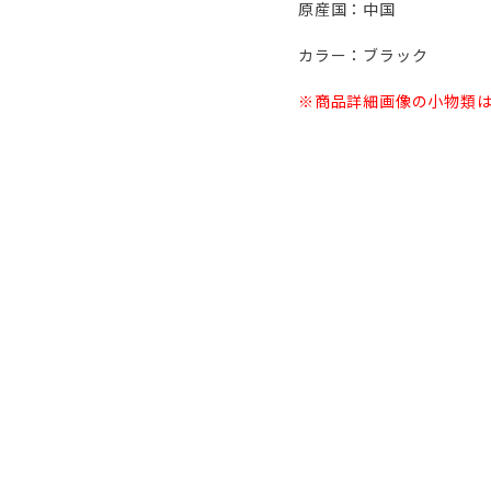
原産国：中国
カラー：ブラック
※商品詳細画像の小物類