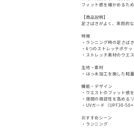
フィット感を確かめるた
【商品説明】
足さばきがよく、実用的
特徴
・ランニング時の足さば
・6つのストレッチポケッ
・ストレッチ素材のウエ
生地・素材
・はっ水加工を施した軽
機能・デザイン
・ウエストのフィット感
・夜間の視認性を高める
・UVガード（UPF30-5
おすすめシーン
・ランニング