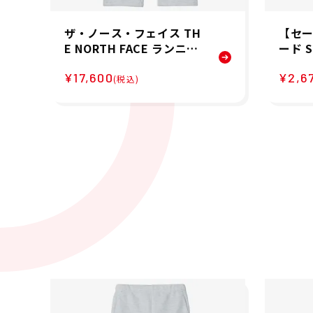
ザ・ノース・フェイス TH
【セー
E NORTH FACE ランニン
ード 
グ トレーニング ウェア ボ
ットネ
¥17,600
¥2,6
トムス ロング パンツ 長ズ
バッグ 
(税込)
ボン テック エアー スウェ
-BL
ット パンツ TECH AIR S
ニセ
WEAT PT NBW62581-W
X レディース 女性 25FW
秋冬