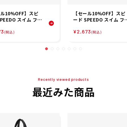
ル10%OFF】スピ
【セール10%OFF】スピ
SPEEDO スイム フィ
ード SPEEDO スイム フ
ス 競泳 鞄 メッシュ
ットネス 競泳 鞄 メッシ
73
¥2,673
SpaBag SE22460
バッグ スパバッグ SpaB
(税込)
(税込)
 メンズ レディース ユ
g SE22460-LG
ックス
Recently viewed products
最近みた商品