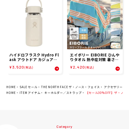
ハイドロフラスク Hydro Fl
エイボリー EIBORIE ひんや
ask アウトドア カジュアル
りタオル 熱中症対策 暑さ対
ボトル 水筒 ハイドレーショ
策 日焼け対策 UVカット 紫
¥3,520
¥2,420
(税込)
(税込)
ン 200ml マイクロ ハイド
外線対策 紫外線カット スリ
ロ MICRO HYDRO 890201
ーブクールタオル UV CUT
0160252 26FA
フェス アウトドア キャンプ
海 プール ガーデニング かわ
いい ギフト プレゼン
HOME
SALE セール
THE NORTH FACE ザ・ノース・フェイス
アクセサリー
【
HOME
ITEM アイテム
キーホルダー／ストラップ
【セール30%OFF】ザ・ノース・フェ
Category