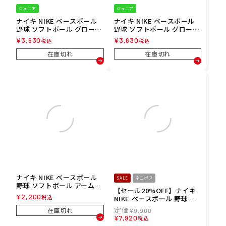
ジュニア
ジュニア
ナイキ NIKE ベースボール
ナイキ NIKE ベースボール
野球 ソフトボール グローブ
野球 ソフトボール グローブ
手袋 ユース アルファ 2.0 バ
手袋 ユース アルファ 2.0 バ
¥
3,630
¥
3,630
税込
税込
ッティング 手袋 両手用 BA1
ッティング 手袋 両手用 BA1
202-313 ジュニア キッズ 子
202-143 ジュニア キッズ 子
在庫切れ
在庫切れ
ども 男の子 女の子 25FA 秋
ども 男の子 女の子 25FA 秋
冬
冬
ナイキ NIKE ベースボール
SALE
ネコポス
野球 ソフトボール アームカ
【セール20%OFF】ナイキ
バー アームスリーブ PRO D
¥
2,200
税込
NIKE ベースボール 野球 ソ
ri-Fit スリーブ 片腕用 BA60
フトボール グローブ 手袋 走
03-459 メンズ レディース
在庫切れ
¥
9,900
塁用 ダイヤモンド スライデ
ユニセックス 25FA 秋冬
¥
7,920
税込
ィングミット 2.0 左右兼用