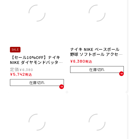
ナイキ NIKE ベースボール
SALE
野球 ソフトボール アクセサ
【セール10%OFF】ナイキ
リー ダイヤモンドバッター
¥
6,380
税込
NIKE ダイヤモンドバッター
ズ エルボーガード 左右兼用
ズ エルボーガード 左右兼用
BA3015-091 メンズ レディ
在庫切れ
¥
6,380
ベースボール 野球 ソフトボ
ース ユニセックス 25FA 秋
¥
5,742
税込
ール BA3015-092
冬
在庫切れ