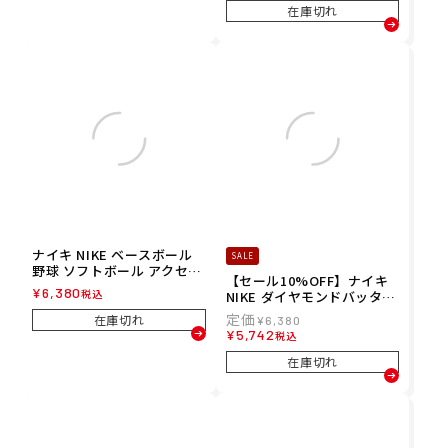
BA3021-063 メンズ レディ
在庫切れ
ース ユニセックス 25FA 秋
冬
ナイキ NIKE ベースボール
SALE
野球 ソフトボール アクセサ
【セール10%OFF】ナイキ
リー ダイヤモンドバッター
¥
6,380
税込
NIKE ダイヤモンドバッター
ズ エルボーガード 左右兼用
ズ エルボーガード 左右兼用
BA3015-961 メンズ レディ
在庫切れ
¥
6,380
ベースボール 野球 ソフトボ
ース ユニセックス 25FA 秋
¥
5,742
税込
ール BA3015-431
冬
在庫切れ