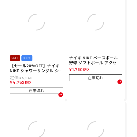
ナイキ NIKE ベースボール
SALE
メンズ
野球 ソフトボール アクセサ
【セール20%OFF】ナイキ
リー スウッシュ クラシック
¥
1,760
税込
NIKE シャワーサンダル シャ
ダブルワイド リストバンド
ワサン 靴 オフコート アジャ
２P BN4000-802 メンズ レ
在庫切れ
¥
5,940
スト スライド DQ9624-001
ディース ユニセックス 25FA
¥
4,752
税込
メンズ 男性 25FW 秋冬
秋冬
在庫切れ