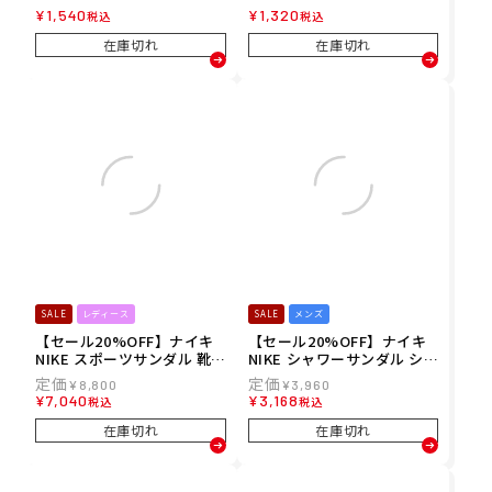
ック リストバンド 2個入り
ック ヘッドバンド BN1000-
¥
1,540
¥
1,320
税込
税込
BN3000-400 メンズ レディ
463 メンズ レディース ユニ
ース ユニセックス 25FA 秋
セックス 25FA 秋冬
在庫切れ
在庫切れ
冬
SALE
レディース
SALE
メンズ
【セール20%OFF】ナイキ
【セール20%OFF】ナイキ
NIKE スポーツサンダル 靴
NIKE シャワーサンダル シャ
ウィメンズ ReactX リジュ
ワサン 靴 ビクトリー ワン
¥
8,800
¥
3,960
ビネイト スライド HV4484-
スライド CN9675-006 メン
¥
7,040
¥
3,168
税込
税込
001 レディース 女性 25FA
ズ 男性 25FA 秋冬
秋冬
在庫切れ
在庫切れ