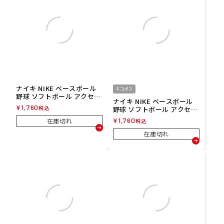
ナイキ NIKE ベースボール
ネコポス
野球 ソフトボール アクセサ
ナイキ NIKE ベースボール
リー スウッシュ クラシック
¥
1,760
税込
野球 ソフトボール アクセサ
ダブルワイド リストバンド
リー スウッシュ クラシック
２P BN4000-306 メンズ レ
¥
1,760
在庫切れ
税込
ダブルワイド リストバンド
ディース ユニセックス 25FA
２P BN4000-122 メンズ レ
在庫切れ
秋冬
ディース ユニセックス 25FA
秋冬