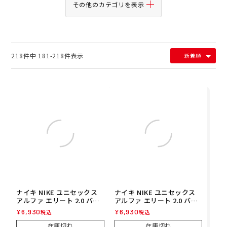
その他のカテゴリを表示
218
件中
181
-
218
件表示
新着順
ナイキ NIKE ユニセックス
ナイキ NIKE ユニセックス
アルファ エリート 2.0 バッ
アルファ エリート 2.0 バッ
ティング 手袋 両手用 野球
ティング 手袋 両手用 野球
¥
6,930
¥
6,930
税込
税込
ソフトボール 手袋 BA1203-
ソフトボール 手袋 BA1203-
665 25FA
125 25FA
在庫切れ
在庫切れ