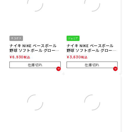
ネコポス
ジュニア
ナイキ NIKE ベースボール
ナイキ NIKE ベースボール
野球 ソフトボール グローブ
野球 ソフトボール グローブ
手袋 アルファ エリート 2.0
手袋 ユース アルファ 2.0 バ
¥
6,930
¥
3,630
税込
税込
バッティング 手袋 両手用 B
ッティング 手袋 両手用 BA1
A1203-638 メンズ レディー
202-938 ジュニア キッズ 子
在庫切れ
在庫切れ
ス ユニセックス 25FA 秋冬
ども 男の子 女の子 25FA 秋
冬