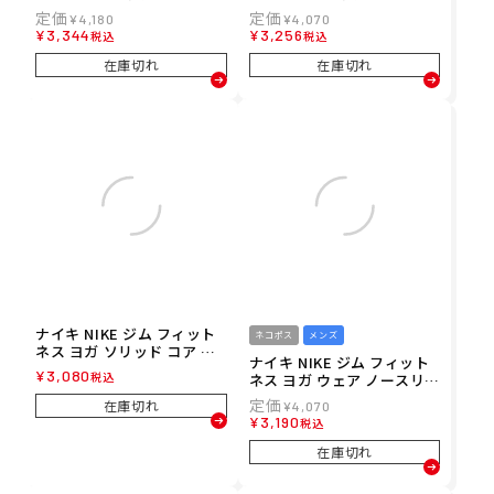
レーニング ウェア インナー
レーニング ウェア インナー
¥
4,180
¥
4,070
シャツ アンダーシャツ ナイ
シャツ アンダーシャツ ナイ
¥
3,344
¥
3,256
税込
税込
キプロ Dri-FIT タイト ショ
キプロ Dri-FIT タイト ショ
ートスリーブ フィットネス
ートスリーブ フィットネス
在庫切れ
在庫切れ
トップ FB7933-100 メンズ
トップ FB7933-451 メンズ
男性 24SU 春夏
男性 24SU 春夏
ナイキ NIKE ジム フィット
ネコポス
メンズ
ネス ヨガ ソリッド コア マ
ナイキ NIKE ジム フィット
フラー タオル TW2520-010
¥
3,080
税込
ネス ヨガ ウェア ノースリー
ブ タンクトップ RLGD リセ
在庫切れ
¥
4,070
ット スリーブレス Tシャツ
¥
3,190
税込
DX0992-100 メンズ 男性 24
SP 春夏
在庫切れ