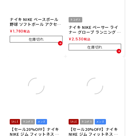
ナイキ NIKE ベースボール
ネコポス
野球 ソフトボール アクセサ
ナイキ NIKE ペーサー ライ
リー スウッシュ クラシック
¥
1,760
税込
ナー グローブ ランニング グ
ダブルワイド リストバンド
ローブ RN1064-042
２P BN4000-005 メンズ レ
¥
2,530
在庫切れ
税込
ディース ユニセックス 25FA
在庫切れ
秋冬
SALE
ネコポス
メンズ
SALE
ネコポス
メンズ
【セール20%OFF】ナイキ
【セール20%OFF】ナイキ
NIKE ジム フィットネス ト
NIKE ジム フィットネス ト