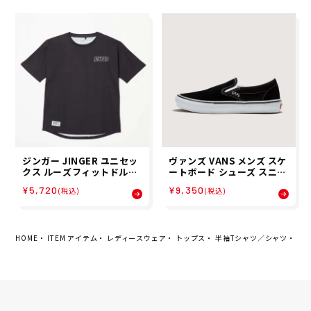
ジンガー JINGER ユニセッ
ヴァンズ VANS メンズ スケ
クス ルーズフィットドルマ
ートボード シューズ スニー
ンTシャツ 半袖 Tシャツ J-
カー スケート スリッポン S
¥5,720
¥9,350
(税込)
(税込)
1053-BLK 26SU
KATE SLIP-ON VN0A5FC
AY28
HOME
ITEM アイテム
レディースウェア
トップス
半袖Tシャツ／シャツ
ナイキ