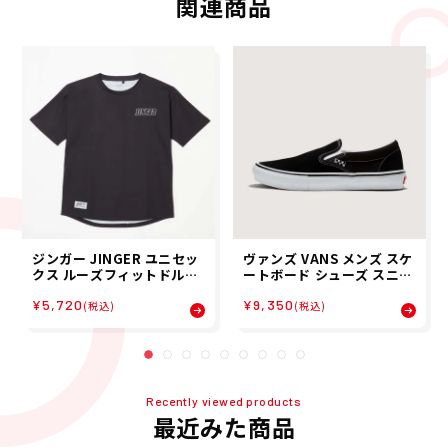
関連商品
ジンガー JINGER ユニセッ
ヴァンズ VANS メンズ スケ
クス ルーズフィットドルマ
ートボード シューズ スニー
ンTシャツ 半袖 Tシャツ J-
カー スケート スリッポン S
¥5,720
¥9,350
1053-BLK 26SU
KATE SLIP-ON VN0A5FC
(税込)
(税込)
AY28
Recently viewed products
最近みた商品