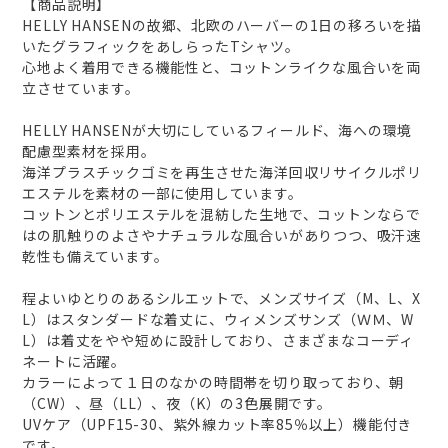
【商品説明】
HELLY HANSENの故郷、北欧のハーバーの1日の移ろいを描
いたグラフィックをあしらったTシャツ。
心地よく着用できる機能性と、コットンライクな風合いを両
立させています。
HELLY HANSENが大切にしているフィールド、海への環境
配慮型素材を採用。
海洋プラスチックゴミを再生させた海洋回収リサイクルポリ
エステルを素材の一部に使用しています。
コットンとポリエステルを混紡した生地で、コットンならで
はの肌触りのよさやナチュラルな風合いがありつつ、吸汗速
乾性も備えています。
程よいゆとりのあるシルエットで、メンズサイズ（M、L、X
L）はスタンダードな着丈に、ウィメンズサンズ（ＷＭ、W
L）は着丈をやや短めに設計しており、さまざまなコーディ
ネートに活躍。
カラーによって１日のなかの時間帯を切り取っており、朝
（CW）、昼（LL）、夜（K）の3色展開です。
UVケア（UPF15-30、紫外線カット率85％以上）機能付き
です。