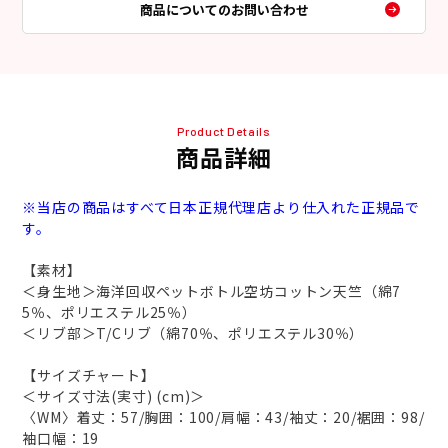
商品についてのお問い合わせ
Product Details
商品詳細
※当店の商品はすべて日本正規代理店より仕入れた正規品で
す。
【素材】
＜身生地＞海洋回収ペットボトル空坊コットン天竺（綿7
5％、ポリエステル25％）
＜リブ部＞T/Cリブ（綿70％、ポリエステル30％）
【サイズチャート】
＜サイズ寸法(実寸) (cm)＞
〈WM〉着丈：57/胸囲：100/肩幅：43/袖丈：20/裾囲：98/
袖口幅：19