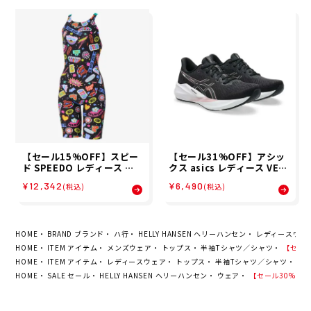
【セール15%OFF】スピー
【セール31%OFF】アシッ
ド SPEEDO レディース カ
クス asics レディース VER
ラフル アイコンズ ターンズ
SABLAST 4 ランニング シ
¥12,342
¥6,490
(税込)
(税込)
ミニオープンバック ニース
ューズ 1012B775-003 26
キン COLORFUL ICONS T
SP
URNS M/O KNEESKIN ス
イム トレーニング 競泳 水着
STW12654-K 26S2
HOME
BRAND ブランド
ハ行
HELLY HANSEN ヘリーハンセン
レディースウェ
HOME
ITEM アイテム
メンズウェア
トップス
半袖Tシャツ／シャツ
【セール3
HOME
ITEM アイテム
レディースウェア
トップス
半袖Tシャツ／シャツ
【セ
HOME
SALE セール
HELLY HANSEN ヘリーハンセン
ウェア
【セール30%OFF】