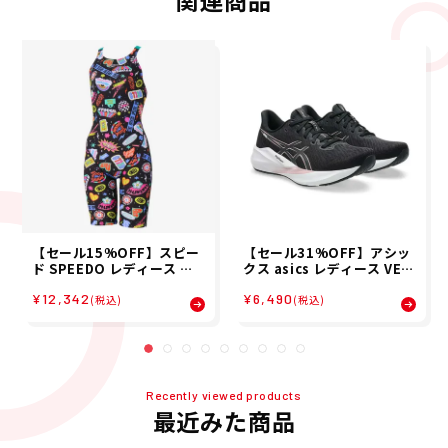
関連商品
【セール15%OFF】スピー
【セール31%OFF】アシッ
ド SPEEDO レディース カ
クス asics レディース VER
ラフル アイコンズ ターンズ
SABLAST 4 ランニング シ
¥12,342
¥6,490
ミニオープンバック ニース
ューズ 1012B775-003 26
(税込)
(税込)
キン COLORFUL ICONS T
SP
URNS M/O KNEESKIN ス
イム トレーニング 競泳 水着
STW12654-K 26S2
Recently viewed products
最近みた商品