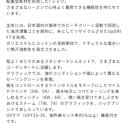
配慮型素材を採用したTシャツ。
さまざまなシーズンで心地よく着用できる機能性を持たせて
います。
生地には、日本国内の海岸でのビーチクリーン活動で回収し
た海洋漂着ゴミを原料に、糸としてリサイクルさせたUpDRI
FTを採用。
ポリエステルとコットンの混紡素材で、ナチュラルな風合い
と吸汗速乾性を両立させました。
程よくゆとりのあるスタンダードシルエットで、さまざまな
コーディネートに活躍します。
グラフィックでは、海のコンディションや風によって異なる
セーリングシーンを表現。
風をコントロールするツインセイルをモチーフにしたマイル
ドウインド（5W、5K）、風を味方につけてセーリングを楽
しめるウィンディ（6W、6K）、強い風を受けて水しぶきを
あげるストーム（7W、7K）のグラフィックを、バックプリ
ントであしらっています。
UVケア（UPF15-30、紫外線カット率85％以上）機能付き
です。