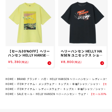
【セール30%OFF】ヘリー
ヘリーハンセン HELLY HA
ハンセン HELLY HANSEN
NSEN ユニセックス ショー
ユニセックス ショートスリ
トスリーブオーシャンウイ
¥5,390
¥8,800
(税込)
(税込)
ーブランドスケープティー
ンドティー S/S OCEAN WI
S/S LANDSCAPE TEE 半袖
ND TEE 半袖 Tシャツ HE6
Tシャツ HE62640-LL 26S
2636-7K 26SS 春夏
S 春夏
HOME
BRAND ブランド
ハ行
HELLY HANSEN ヘリーハンセン
レディースウェ
HOME
ITEM アイテム
メンズウェア
トップス
半袖Tシャツ／シャツ
【セール3
HOME
ITEM アイテム
レディースウェア
トップス
半袖Tシャツ／シャツ
【セ
HOME
SALE セール
HELLY HANSEN ヘリーハンセン
ウェア
【セール30%OFF】