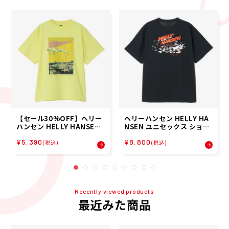
【セール30%OFF】ヘリー
ヘリーハンセン HELLY HA
ハンセン HELLY HANSEN
NSEN ユニセックス ショー
ユニセックス ショートスリ
トスリーブオーシャンウイ
¥5,390
¥8,800
ーブランドスケープティー
ンドティー S/S OCEAN WI
(税込)
(税込)
S/S LANDSCAPE TEE 半袖
ND TEE 半袖 Tシャツ HE6
Tシャツ HE62640-LL 26S
2636-7K 26SS 春夏
S 春夏
Recently viewed products
最近みた商品