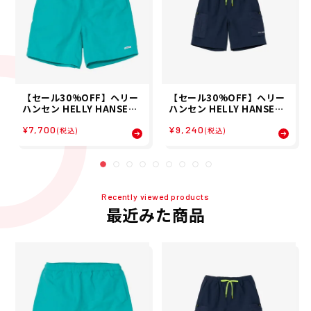
【セール30%OFF】ヘリー
【セール30%OFF】ヘリー
ハンセン HELLY HANSEN
ハンセン HELLY HANSEN
ユニセックス バスクミッド
ユニセックス ミステショー
¥7,700
¥9,240
ショーツ BASK MID SHOR
ツ ショートパンツ ハーフパ
(税込)
(税込)
TS ショートパンツ ハーフパ
ンツ HOE22623-ON 26SS
ンツ HOE22625-CM 26SS
春夏
春夏
Recently viewed products
最近みた商品