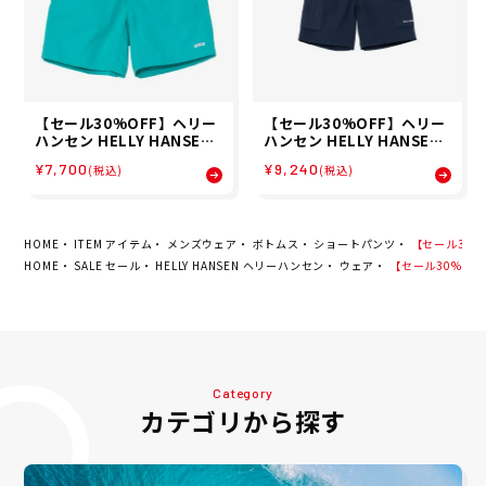
【セール30%OFF】ヘリー
【セール30%OFF】ヘリー
ハンセン HELLY HANSEN
ハンセン HELLY HANSEN
ユニセックス バスクミッド
ユニセックス ミステショー
¥7,700
¥9,240
(税込)
(税込)
ショーツ BASK MID SHOR
ツ ショートパンツ ハーフパ
TS ショートパンツ ハーフパ
ンツ HOE22623-ON 26SS
ンツ HOE22625-CM 26SS
春夏
春夏
HOME
ITEM アイテム
メンズウェア
ボトムス
ショートパンツ
【セール30%O
HOME
SALE セール
HELLY HANSEN ヘリーハンセン
ウェア
【セール30%OFF
Category
カテゴリから探す