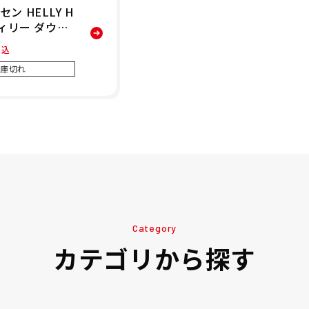
ン HELLY H
フィリー ダウン
ILLY DOWN
税込
 中綿 ジャケット
庫切れ
OG 25FW 秋
Category
カテゴリから探す