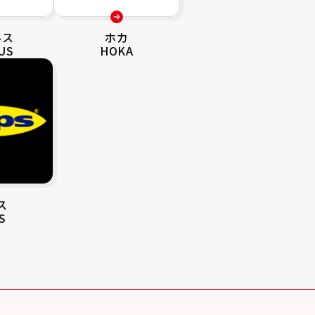
ルス
ホカ
US
HOKA
ス
S