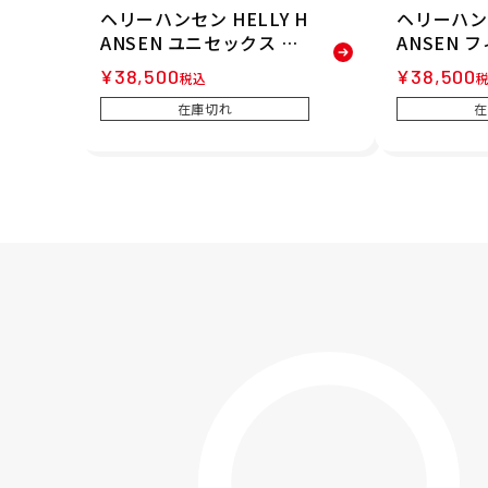
ヘリーハンセン HELLY H
ヘリーハンセ
ANSEN ユニセックス フ
ANSEN 
ィリー ダウンジャケット
ジャケット F
¥
38,500
¥
38,500
税込
FILLY DOWN JACKET 中
JACKET
在庫切れ
在
綿ジャケット HM12580-
HM12580-
K 25FW 秋冬
冬