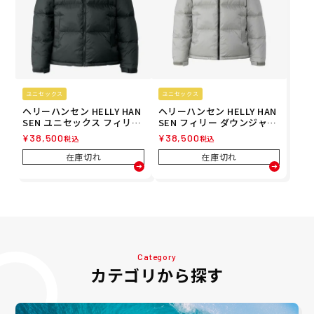
ユニセックス
ユニセックス
ヘリーハンセン HELLY HAN
ヘリーハンセン HELLY HAN
SEN ユニセックス フィリー
SEN フィリー ダウンジャケ
ダウンジャケット FILLY DO
ット FILLY DOWN JACKET
¥
38,500
¥
38,500
税込
税込
WN JACKET 中綿ジャケッ
中綿 ジャケット HM12580-
ト HM12580-K 25FW 秋冬
OG 25FW 秋冬
在庫切れ
在庫切れ
Category
カテゴリから探す