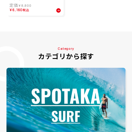
セックス ショートスリーブ
¥
8,800
マルチボーダーティー MUL
¥
6,160
税込
TI BD TEE 半袖 Tシャツ HE
62641-NB 26SS
Category
カテゴリから探す