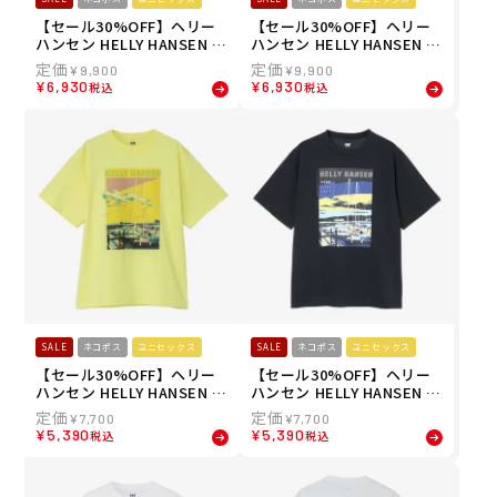
【セール30%OFF】ヘリー
【セール30%OFF】ヘリー
ハンセン HELLY HANSEN ユ
ハンセン HELLY HANSEN ユ
ニセックス ショートスリー
ニセックス ショートスリー
¥
9,900
¥
9,900
ブワンポイントロゴガーメ
ブワンポイントロゴガーメ
¥
6,930
¥
6,930
税込
税込
ントダイティー S/S OP LO
ントダイティー S/S OP LO
GO GD TEE 半袖シャツ HH
GO GD TEE 半袖シャツ HH
62642-EO 26SS
62642-CM 26SS
SALE
ネコポス
ユニセックス
SALE
ネコポス
ユニセックス
【セール30%OFF】ヘリー
【セール30%OFF】ヘリー
ハンセン HELLY HANSEN ユ
ハンセン HELLY HANSEN ア
ニセックス ショートスリー
ウトドア カジュアル ウェア
¥
7,700
¥
7,700
ブランドスケープティー S/
半袖 Tシャツ ショートスリ
¥
5,390
¥
5,390
税込
税込
S LANDSCAPE TEE 半袖 T
ーブランドスケープティー
シャツ HE62640-LL 26SS 春
S/S LANDSCAPE TEE HE62
夏
640-K メンズ レディース ユ