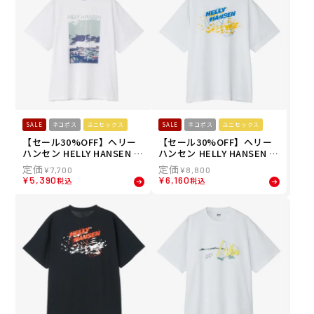
ニセックス 26SS 春夏
SALE
ネコポス
ユニセックス
SALE
ネコポス
ユニセックス
【セール30%OFF】ヘリー
【セール30%OFF】ヘリー
ハンセン HELLY HANSEN ユ
ハンセン HELLY HANSEN ユ
ニセックス ショートスリー
ニセックス ショートスリー
¥
7,700
¥
8,800
ブランドスケープティー S/
ブオーシャンウインドティ
¥
5,390
¥
6,160
税込
税込
S LANDSCAPE TEE 半袖 T
ー S/S OCEAN WIND TEE
シャツ HE62640-CW 26SS
半袖 Tシャツ HE62636-7W
春夏
26SS 春夏