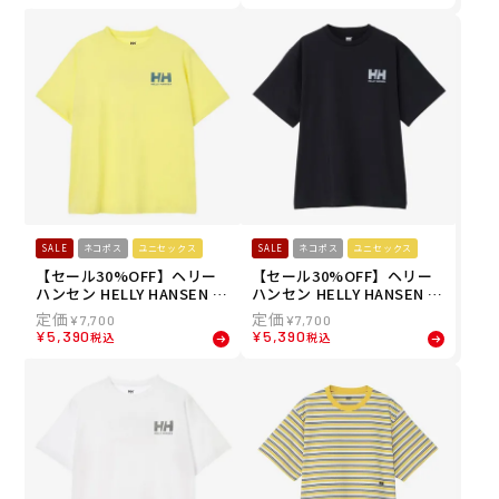
半袖 Tシャツ HE62636-6K 2
TEE 半袖 Tシャツ HE62634
6SS 春夏
-NB 26SS 春夏
SALE
ネコポス
ユニセックス
SALE
ネコポス
ユニセックス
【セール30%OFF】ヘリー
【セール30%OFF】ヘリー
ハンセン HELLY HANSEN ユ
ハンセン HELLY HANSEN ユ
ニセックス ショートスリー
ニセックス ショートスリー
¥
7,700
¥
7,700
ブ HHラインバックプリント
ブ HHラインバックプリント
¥
5,390
¥
5,390
税込
税込
ロゴティー S/S LINE BACK
ロゴティー S/S LINE BACK
TEE 半袖 Tシャツ HE62634
TEE 半袖 Tシャツ HE62634
-LL 26SS 春夏
-K 26SS 春夏