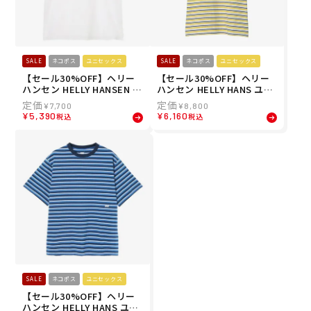
SALE
ネコポス
ユニセックス
SALE
ネコポス
ユニセックス
【セール30%OFF】ヘリー
【セール30%OFF】ヘリー
ハンセン HELLY HANSEN ユ
ハンセン HELLY HANS ユニ
ニセックス ショートスリー
セックス ショートスリーブ
¥
7,700
¥
8,800
ブ HHラインバックプリント
マルチボーダーティー MUL
¥
5,390
¥
6,160
税込
税込
ロゴティー S/S LINE BACK
TI BD TEE 半袖 Tシャツ HE
TEE 半袖 Tシャツ HE62634
62641-Y 26SS
-CW 26SS 春夏
SALE
ネコポス
ユニセックス
【セール30%OFF】ヘリー
ハンセン HELLY HANS ユニ