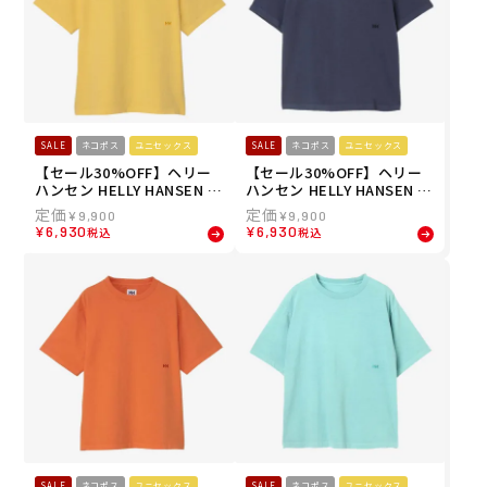
SALE
ネコポス
ユニセックス
SALE
ネコポス
ユニセックス
【セール30%OFF】ヘリー
【セール30%OFF】ヘリー
ハンセン HELLY HANSEN ユ
ハンセン HELLY HANSEN ユ
ニセックス ショートスリー
ニセックス ショートスリー
¥
9,900
¥
9,900
ブワンポイントロゴガーメ
ブワンポイントロゴガーメ
¥
6,930
¥
6,930
税込
税込
ントダイティー S/S OP LO
ントダイティー S/S OP LO
GO GD TEE 半袖シャツ HH
GO GD TEE 半袖シャツ HH
62642-Y 26SS
62642-ON 26SS
SALE
ネコポス
ユニセックス
SALE
ネコポス
ユニセックス