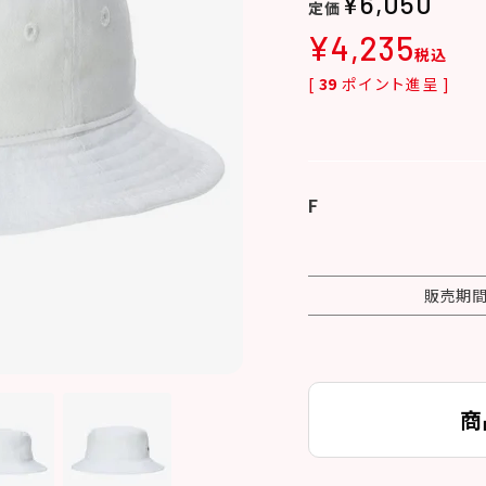
¥
6,050
¥
4,235
税込
[
39
ポイント進呈 ]
F
販売期
商