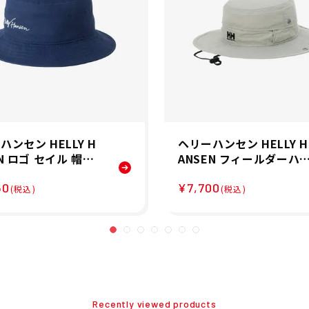
ハンセン HELLY H
ヘリーハンセン HELLY H
EN ロゴ セイル 帽子
ANSEN フィールダーハ
HC92431-ON 26S
ト 帽子 ハット HC92644
50
¥7,700
OG 26SS
(税込)
(税込)
Recently viewed products