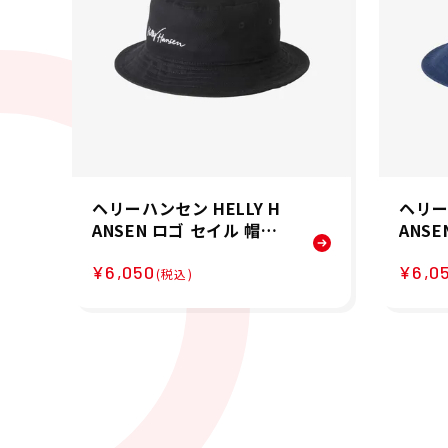
ヘリーハンセン HELLY H
ヘリー
ANSEN ロゴ セイル 帽子
ANS
ハット HC92431-K 26SS
ハット 
¥6,050
¥6,0
春夏
S 春夏
(税込)