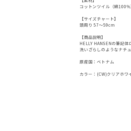
【素材】
コットンツイル（綿100％
【サイズチャート】
頭周り 57～59cm
【商品説明】
HELLY HANSENの
洗いざらしのようなナチュ
原産国：ベトナム
カラー：(CW)クリアホワ