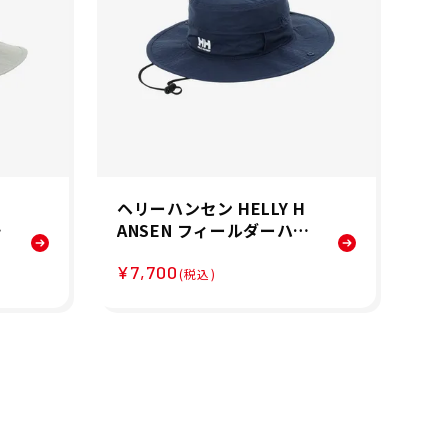
ヘリーハンセン HELLY H
ヘ
ッ
ANSEN フィールダーハッ
A
-
ト 帽子 ハット HC92644-
ト 
¥7,700
¥7
ON 26SS
V 
(税込)