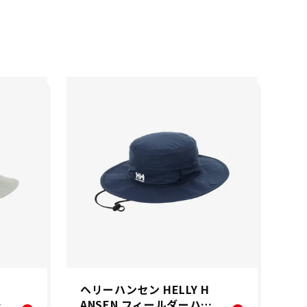
ヘリーハンセン HELLY H
ヘ
ッ
ANSEN フィールダーハッ
A