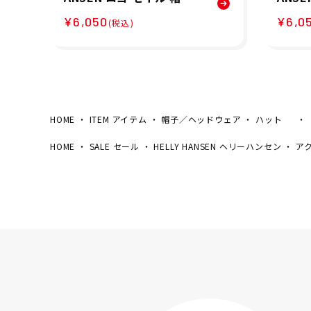
ハット HC92431-K 26SS
ハット 
¥6,050
¥6,0
(税込)
春夏
S 春夏
HOME
ITEM アイテム
帽子／ヘッドウェア
ハット
HOME
SALE セール
HELLY HANSEN ヘリーハンセン
ア