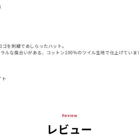
）
筆記体ロゴを刺繍であしらったハット。
ラルな風合いがある、コットン100％のツイル生地で仕上げていま
イト
Review
レビュー