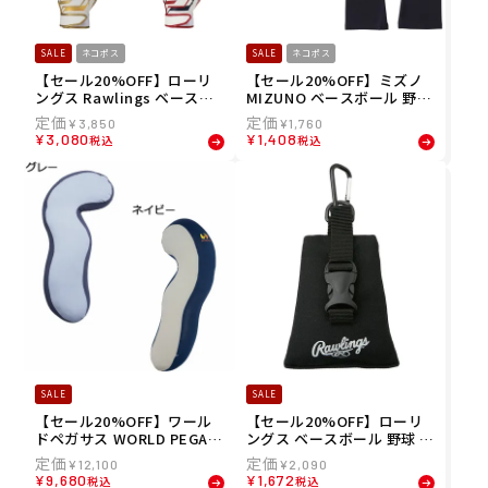
SALE
ネコポス
SALE
ネコポス
【セール20%OFF】ローリ
【セール20%OFF】ミズノ
ングス Rawlings ベースボ
MIZUNO ベースボール 野球
ール 野球 ソフトボール グロ
ソフトボール アームカバー
¥
3,850
¥
1,760
ーブ 手袋 バッティング手袋
アームスリーブ アームカバ
¥
3,080
¥
1,408
税込
税込
スリム 両手用 EBG23S05SL
ー 両腕 2枚入り 12JYAX64
IM メンズ レディース ユニ
メンズ レディース ユニセッ
セックス 23SP 春夏
クス
SALE
SALE
【セール20%OFF】ワール
【セール20%OFF】ローリ
ドペガサス WORLD PEGAS
ングス ベースボール 野球 ア
US 抱き枕 枕 アスリートデ
クセサリー メンズ レディー
¥
12,100
¥
2,090
ィピロー WEABP9 プレゼン
ス グラブホルダー EAOL13F
¥
9,680
¥
1,672
税込
税込