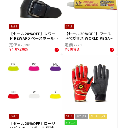
SALE
SALE
【セール20%OFF】レワー
【セール20%OFF】ワール
ド REWARD ベースボール
ドペガサス WORLD PEGAS
野球 ソフトボール ツヤケシ
US ベースボール 野球 ソフ
¥
2,090
¥
770
ストレート ベルト B215
トボール カラーグラブ 保革
¥
1,672
¥
616
税込
税込
油 WEOGPC
SALE
SALE
ネコポス
ユニセックス
【セール20%OFF】ローリ
ジュニア
ングス ベースボール 野球 ア