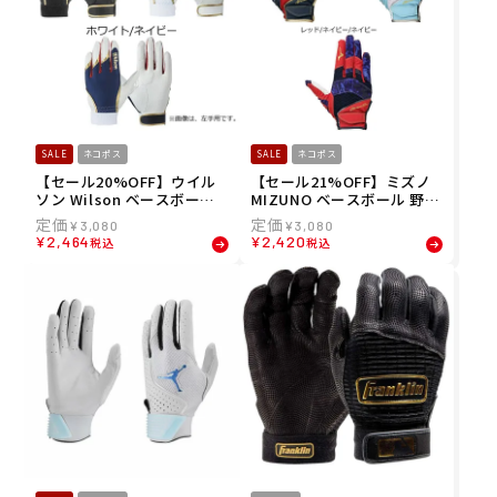
SALE
ネコポス
SALE
ネコポス
【セール20%OFF】ウイル
【セール21%OFF】ミズノ
ソン Wilson ベースボール
MIZUNO ベースボール 野球
野球 ソフトボール グローブ
ソフトボール グローブ 手袋
¥
3,080
¥
3,080
手袋 WL-1P 守備用 右手用
ミズノプロ 守備用手袋 限定
¥
2,464
¥
2,420
税込
税込
WB57618 メンズ レディー
カラー 右手用 1EJED081 メ
ス ユニセックス 24FA 秋冬
ンズ レディース ユニセック
ス 24FA 秋冬