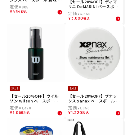
【セール20%OFF】ディマ
クセサリー メンズ レディー
リニ DeMARINI ベースボー
¥
605
ス アイブラック EB12-EYE
ル 野球 ソフトボール バッテ
¥
484
税込
23SS 春夏 Rawlings
¥
3,850
ィング 手袋 DM-1 両手用 W
¥
3,080
税込
B5738003 メンズ レディー
ス ジュニア
SALE
SALE
【セール20%OFF】ウイル
【セール20%OFF】ザナッ
ソン Wilson ベースボール
クス xanax ベースボール 野
野球 ソフトボール ダエキエ
球 ソフトボール シューズ メ
¥
1,320
¥
1,650
フェクト II グラブ メンテナ
ンテナンス ジェル BAOSGE
¥
1,056
¥
1,320
税込
税込
ンス WTAGMG003
L1