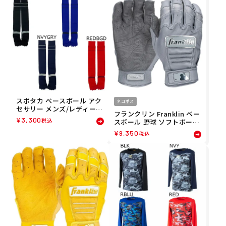
スポタカ ベースボール アク
ネコポス
セサリー メンズ/レディース
フランクリン Franklin ベー
BANDS 野球用5本指ソック
¥
3,300
税込
スボール 野球 ソフトボール
ス(ロゴなし) BBSB002 SPO
グローブ 手袋 CFX プロ ク
TAKA
¥
9,350
税込
ロム バッティング 手袋 両手
用 20597 メンズ レディース
ユニセックス 25SP 春夏