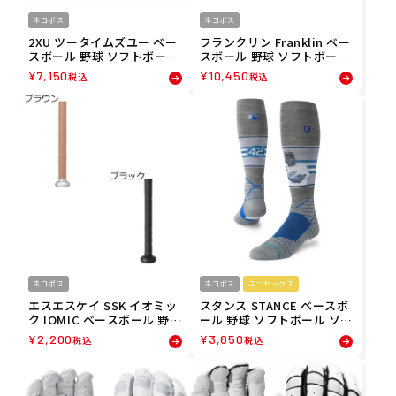
ネコポス
ネコポス
2XU ツータイムズユー ベー
フランクリン Franklin ベー
スボール 野球 ソフトボール
スボール 野球 ソフトボール
アームカバー アームスリー
グローブ 手袋 CFX PRO HI
¥
7,150
¥
10,450
税込
税込
ブ MCS エリートコンプ ア
ーLITE 限定 両手用 20896
ームガード UA3513A-BB メ
メンズ レディース ユニセッ
ンズ レディース ユニセック
クス 25SP 春夏
ス 24SU 春夏
ネコポス
ネコポス
ユニセックス
エスエスケイ SSK イオミッ
スタンス STANCE ベースボ
ク IOMIC ベースボール 野球
ール 野球 ソフトボール ソッ
ソフトボール グリップテー
クス 靴下 JACKIE OTC 202
¥
2,200
¥
3,850
税込
税込
プ SBAIOM002 メンズ レデ
4 ジャッキーロビンソンデー
ィース ユニセックス 24SP
A759A24JAC メンズ レディ
春夏
ース ユニセックス 24SP 春
夏