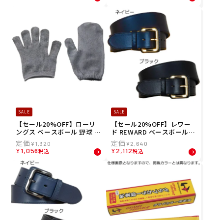
ト 誕生日 父の日 アスリート
04 23FW 秋冬 Rawlings
睡眠サポート
SALE
SALE
【セール20%OFF】ローリ
【セール20%OFF】レワー
ングス ベースボール 野球 ア
ド REWARD ベースボール
クセサリー メンズ レディー
野球 ソフトボール スパイラ
¥
1,320
¥
2,640
ス シャインシャイン EAOL1
ル ベルト B216
¥
1,056
¥
2,112
税込
税込
1S02 23FW 秋冬 Rawlings