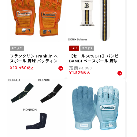
ネコポス
SALE
ネコポス
フランクリン Franklin ベー
【セール50%OFF】バンビ
スボール 野球 バッティング
BAMBI ベースボール 野球
手袋 メンズ レディース CFX
アップルウォッチ用バンド
¥
10,450
税込
¥
3,850
クロム 両手用 20604 25SP
パ・リーグ6球団デザイン オ
¥
1,925
税込
春夏
リックス・バファローズ ホ
ーム デザイン 対応ケースサ
イズ42/44/45/49mm RWL0
04BHU メンズ レディース
ユニセックス