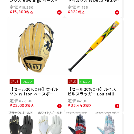
ングス Rawlings ベースボ
ドペガサス WORLD PEGAS
ール 野球 ソフトボール グラ
US ベースボール 野球 ソフ
¥
19,250
¥
1,155
ブ ミット グローブ 軟式 ハ
トボール ガツグリ Bグリッ
¥
15,400
¥
924
税込
税込
イパーテック カラー シンク
プGスプレー WEO4BGGS
HYPER TECH COLOR SYNC
メンズ レディース ユニセッ
投手用 GR4FHTCA15W メン
クス 24FA 秋冬
ズ レディース ユニセックス
24FA 秋冬
SALE
ジュニア
SALE
ジュニア
【セール20%OFF】ウイル
【セール20%OFF】ルイス
ソン Wilson ベースボール
ビルスラッガー Louisville
野球 ソフトボール グラブ ミ
Slugger ジュニア ソフトボ
¥
27,500
¥
41,800
ット グローブ 軟式 ジュニア
ール バット カタリスト トッ
¥
22,000
¥
33,440
税込
税込
用 D-MAX DUAL 内野手用 7
プバランス 2号 子供 子供用
J WBW102500 ジュニア キ
ソフトボール用 ゴム専用 ゴ
ッズ 子ども 男の子 女の子 2
ムバット CATALYST3 TI LJ
4FA 秋冬
YSCTTBD 限定色 WBL2932
020