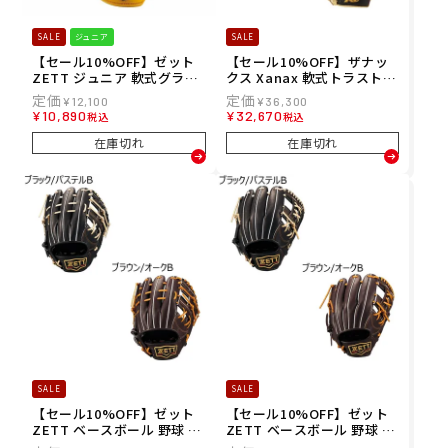
SALE
ジュニア
SALE
【セール10%OFF】ゼット
【セール10%OFF】ザナッ
ZETT ジュニア 軟式グラブ
クス Xanax 軟式トラストエ
グランドヒーロー オールラ
ックス(サイズ29.5cm)内野
¥
12,100
¥
36,300
ウンド用 Mサイズ 野球 グラ
手用 野球 グラブ 軟式 BRG2
¥
10,890
¥
32,670
税込
税込
ブ 軟式 BJG762630 26SP
5PH1X 25FA
在庫切れ
在庫切れ
SALE
SALE
【セール10%OFF】ゼット
【セール10%OFF】ゼット
ZETT ベースボール 野球 ソ
ZETT ベースボール 野球 ソ
フトボール グラブ ミット グ
フトボール グラブ ミット グ