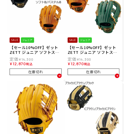
SALE
ジュニア
SALE
ジュニア
【セール10%OFF】ゼット
【セール10%OFF】ゼット
ZETT ジュニア ソフトステ
ZETT ジュニア ソフトステ
ア オールラウンド用 Mサイ
ア オールラウンド用 Sサイ
¥
14,300
¥
14,300
ズ 野球 グラブ 軟式 BJG742
ズ 野球 グラブ 軟式 BJG742
¥
12,870
¥
12,870
税込
税込
630 26SP
620 26SP
在庫切れ
在庫切れ