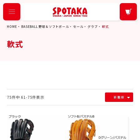
HOME
BASEBALL 野球＆ソフトボール
セール
グラブ
軟式
軟式
75
件中
61
-
75
件表示
新着順