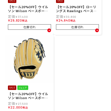
SALE
SALE
【セール20%OFF】ウイル
【セール20%OFF】ローリ
ソン Wilson ベースボール
ングス Rawlings ベースボ
野球 ソフトボール グラブ ミ
ール 野球 ソフトボール グラ
¥
37,400
¥
30,800
ット グローブ 軟式 Basic L
ブ ミット グローブ 軟式 HO
¥
29,920
¥
24,640
税込
税込
ab DUAL 投手用 SA17型 投
H PRO EXCEL FS Style 内
手用 WBW103720 メンズ レ
野手用 GR5HENP2FS メンズ
在庫切れ
在庫切れ
ディース ユニセックス 25FA
レディース ユニセックス 25
秋冬
FA 秋冬
SALE
ジュニア
【セール20%OFF】ウイル
ソン Wilson ベースボール
野球 ソフトボール グラブ ミ
¥
27,500
ット グローブ 軟式 ジュニア
¥
22,000
税込
用 D-MAX DUAL 内野手用 6