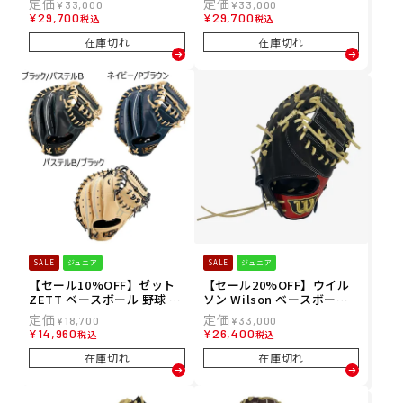
¥
33,000
¥
33,000
ローブ 軟式 プロステイタス
ローブ 軟式 プロステイタス
¥
29,700
¥
29,700
税込
税込
二塁手 遊撃手用 BRGB3056
二塁手 遊撃手用 BRGB3036
5G メンズ レディース ユニ
4G メンズ レディース ユニ
在庫切れ
在庫切れ
セックス 25FA 秋冬
セックス 25FA 秋冬
SALE
ジュニア
SALE
ジュニア
【セール10%OFF】ゼット
【セール20%OFF】ウイル
ZETT ベースボール 野球 ソ
ソン Wilson ベースボール
フトボール グラブ ミット グ
野球 ソフトボール グラブ ミ
¥
18,700
¥
33,000
ローブ 軟式 限定 JR ゼロワ
ット グローブ 軟式 ジュニア
¥
14,960
¥
26,400
税込
税込
ンステージ 捕手用 BJCB71
用 DMAX Jr 一塁手用 3J型
512F ジュニア キッズ 子ど
WBW103911 ジュニア キッ
在庫切れ
在庫切れ
も 男の子 女の子 25FA 秋冬
ズ 子ども 男の子 女の子 25F
A 秋冬