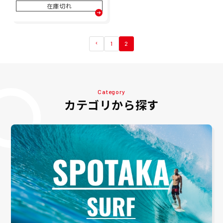
J WBW102495 ジュニア キ
在庫切れ
ッズ 子ども 男の子 女の子 2
4FA 秋冬
1
2
Category
カテゴリから探す