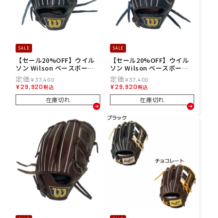
SALE
SALE
【セール20%OFF】ウイル
【セール20%OFF】ウイル
ソン Wilson ベースボール
ソン Wilson ベースボール
野球 ソフトボール グラブ ミ
野球 ソフトボール グラブ ミ
¥
37,400
¥
37,400
ット グローブ 軟式 Basic L
ット グローブ 軟式 Basic L
¥
29,920
¥
29,920
税込
税込
ab DUAL 内野手用 1723型
ab DUAL 内野手用 86型 内
内野手用 WBW103735 メン
野手用 WBW103731 メンズ
在庫切れ
在庫切れ
ズ レディース ユニセックス
レディース ユニセックス 25
25FA 秋冬
FA 秋冬