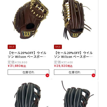
SALE
SALE
【セール20%OFF】ウイル
【セール20%OFF】ウイル
ソン Wilson ベースボール
ソン Wilson ベースボール
野球 ソフトボール グラブ ミ
野球 ソフトボール グラブ ミ
¥
39,600
¥
37,400
ット グローブ 軟式 Basic L
ット グローブ 軟式 Basic L
¥
31,680
¥
29,920
税込
税込
ab 捕手用 2B型 捕手用 WB
ab DUAL 外野手用 D8型 外
W103744 メンズ レディース
野手用 WBW103737 メンズ
在庫切れ
在庫切れ
ユニセックス 25FA 秋冬
レディース ユニセックス 25
FA 秋冬